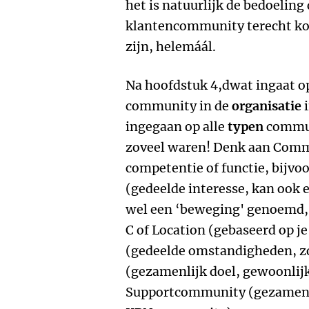
het is natuurlijk de bedoeling
klantencommunity terecht kom
zijn, helemáál.
Na hoofdstuk 4,dwat ingaat o
community in de
organisatie
i
ingegaan op alle
typen
communi
zoveel waren! Denk aan Commu
competentie of functie, bijvoo
(gedeelde interesse, kan ook e
wel een ‘beweging' genoemd, w
C of Location (gebaseerd op j
(gedeelde omstandigheden, zoa
(gezamenlijk doel, gewoonlijk
Supportcommunity (gezamenli