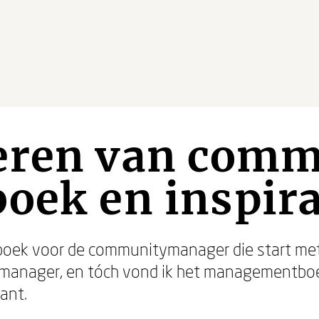
eren van comm
oek en inspir
dboek voor de communitymanager die start m
manager, en tóch vond ik het managementb
ant.