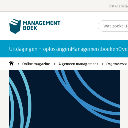
Op werkda
Uitdagingen + oplossingen
Managementboeken
Ove
Online magazine
Algemeen management
Organiseren 