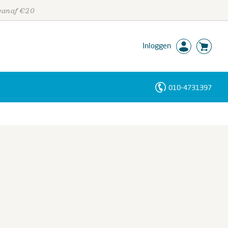
 vanaf €20
Inloggen
010-4731397
Personen
Trefwoorden