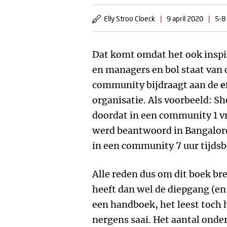
Elly Stroo Cloeck
|
9 april 2020
|
5-8
Dat komt omdat het ook inspi
en managers en bol staat van
community bijdraagt aan de
e
organisatie. Als voorbeeld: S
doordat in een community 1 vr
werd beantwoord in Bangalore
in een community 7 uur tijdsb
Alle reden dus om dit boek bre
heeft dan wel de diepgang (en
een handboek, het leest toch
nergens saai. Het aantal onde