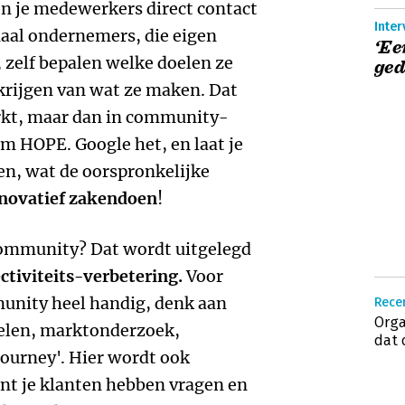
en je medewerkers direct contact
maal ondernemers, die eigen
‘Ee
 zelf bepalen welke doelen ze
ged
krijgen van wat ze maken. Dat
rkt, maar dan in community-
m HOPE. Google het, en laat je
ten, wat de oorspronkelijke
novatief zakendoen
!
 community? Dat wordt uitgelegd
ectiviteits-verbetering.
Voor
munity heel handig, denk aan
Recen
Orga
delen, marktonderzoek,
dat 
ourney'. Hier wordt ook
nt je klanten hebben vragen en