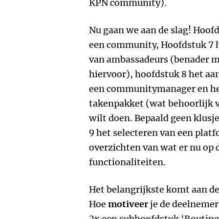
KPN community).
Nu gaan we aan de slag! Hoof
een community, Hoofdstuk 7 
van ambassadeurs (benader m
hiervoor), hoofdstuk 8 het aa
een communitymanager en het
takenpakket (wat behoorlijk v
wilt doen. Bepaald geen klusje
9 het selecteren van een platf
overzichten van wat er nu op 
functionaliteiten.
Het belangrijkste komt aan de
Hoe
motiveer
je de deelnemers
2x een subhoofdstuk ‘Routine 