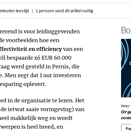
 minuten leestijd
|
1 persoon vond dit artikel nuttig
Boe
rerend is voor leidinggevenden
 de voorbeelden hoe een
ffectiviteit en efficiency
van een
hell bespaarde zó EUR 60.000
aag werd gesteld in Pernis, die
. Men zegt dat 1 uur investeren
esparing oplevert.
ed in de organisatie te lezen. Het
Peter 
 de ietwat saaie vormgeving) van
Org
 heel makkelijk weg en wordt
com
rwerpen is heel breed, en
Pa