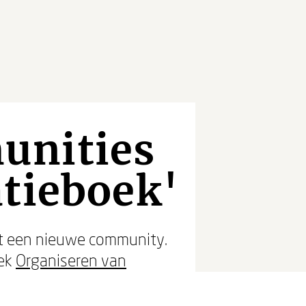
unities
atieboek'
et een nieuwe community.
oek
Organiseren van