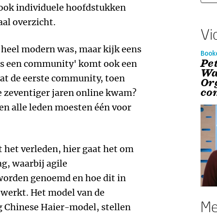
 ook individuele hoofdstukken
aal overzicht.
Vi
 heel modern was, maar kijk eens
Book
Pe
 is een community' komt ook een
Wa
 dat de eerste community, toen
Or
co
de zeventiger jaren online kwam?
en alle leden moesten één voor
t het verleden, hier gaat het om
g, waarbij agile
worden genoemd en hoe dit in
werkt. Het model van de
Me
g Chinese Haier-model, stellen