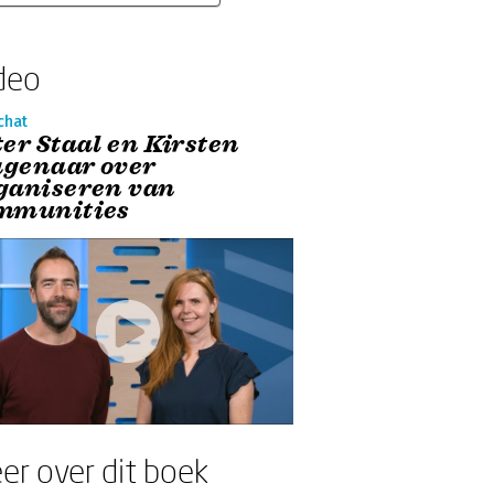
deo
chat
ter Staal en Kirsten
genaar over
ganiseren van
mmunities
er over dit boek