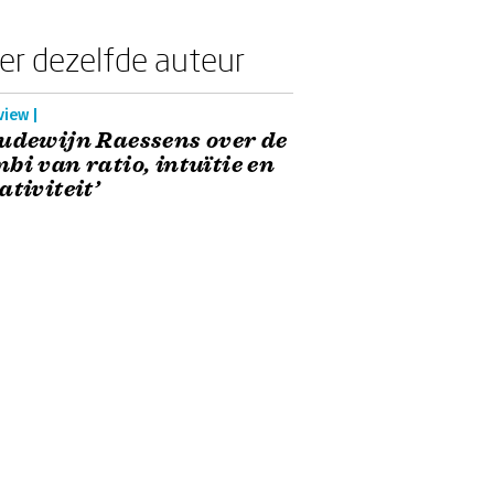
er dezelfde auteur
view |
udewijn Raessens over de
bi van ratio, intuïtie en
ativiteit’