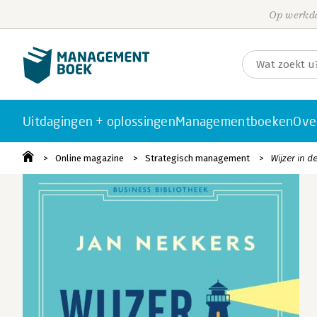
Op werkda
Uitdagingen + oplossingen
Managementboeken
Ove
Online magazine
Strategisch management
Wijzer in 