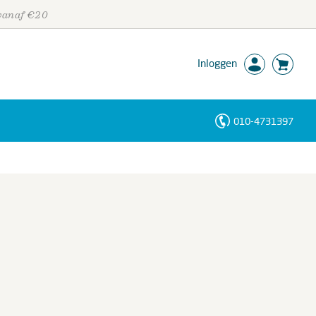
 vanaf €20
Inloggen
010-4731397
Personen
Trefwoorden