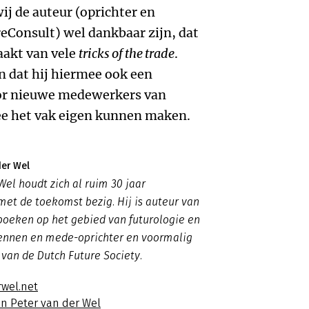
j de auteur (oprichter en
reConsult) wel dankbaar zijn, dat
aakt van vele
tricks of the trade
.
n dat hij hiermee ook een
oor nieuwe medewerkers van
ee het vak eigen kunnen maken.
der Wel
Wel houdt zich al ruim 30 jaar
met de toekomst bezig. Hij is auteur van
boeken op het gebied van futurologie en
nnen en mede-oprichter en voormalig
 van de Dutch Future Society.
rwel.net
an Peter van der Wel