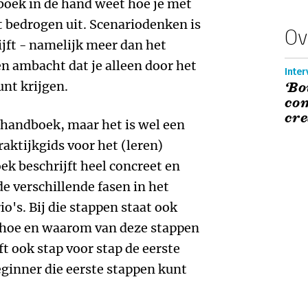
t boek in de hand weet hoe je met
 bedrogen uit. Scenariodenken is
Ov
rijft - namelijk meer dan het
en ambacht dat je alleen door het
Inter
unt krijgen.
‘Bo
com
cre
n handboek, maar het is wel een
raktijkgids voor het (leren)
ek beschrijft heel concreet en
de verschillende fasen in het
o's. Bij die stappen staat ook
t hoe en waarom van deze stappen
t ook stap voor stap de eerste
eginner die eerste stappen kunt