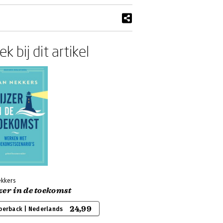
k bij dit artikel
ekkers
er in de toekomst
24,99
perback | Nederlands