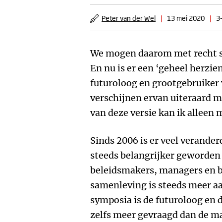
Peter van der Wel
|
13 mei 2020
|
3
We mogen daarom met recht s
En nu is er een ‘geheel herzie
futuroloog en grootgebruiker 
verschijnen ervan uiteraard mi
van deze versie kan ik alleen 
Sinds 2006 is er veel verander
steeds belangrijker geworden
beleidsmakers, managers en b
samenleving is steeds meer a
symposia is de futuroloog en
zelfs meer gevraagd dan de ma