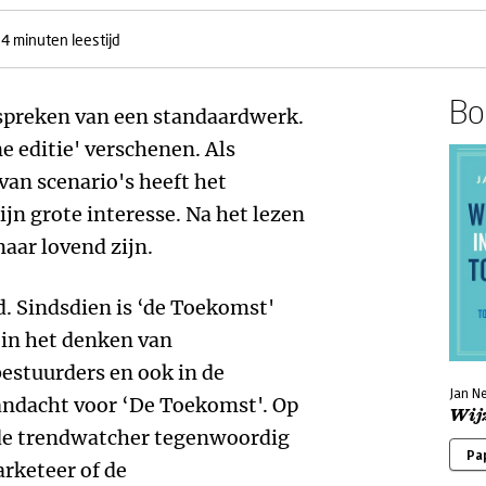
-4 minuten leestijd
Boe
preken van een standaardwerk.
ne editie' verschenen. Als
van scenario's heeft het
jn grote interesse. Na het lezen
maar lovend zijn.
d. Sindsdien is ‘de Toekomst'
 in het denken van
estuurders en ook in de
Jan N
andacht voor ‘De Toekomst'. Op
Wijz
 de trendwatcher tegenwoordig
Pa
rketeer of de