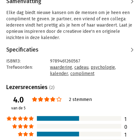
Samenvatting
Elke dag biedt nieuwe kansen om de mensen om je heen een
compliment te geven. Je partner, een vriend of een collega:
iedereen vindt het prettig als je hem of haar waardeert. Laat je
opnieuw inspireren door de creatieve idee'n en originele
inzichten in deze kalender.
De 'Complimentenkalender 2014' is samengesteld door de
Specificaties
bekende lichaamstaaldeskundige Frank van Marwijk, auteur
van de bestseller Manipuleren kun je leren.
ISBN13:
9789461260567
Trefwoorden:
waardering
,
cadeau
,
psychologie
,
Wil je nog meer weten over de kracht van complimenten? Lees
kalender
,
compliment
dan van dezelfde auteur ook 'Het groot complimentenboek',
Taal:
Nederlands
een luxe boek boordevol inspirerende inzichten over
Bindwijze:
scheurkalender (H)
Lezersrecensies
(2)
complimenteren!
Aantal pagina's:
365
4.0
Uitgever:
Uitgeverij Haystack
2 stemmen
Bij afname van meerdere exemplaren ontvangt u extra
Druk:
1
kortingen:
van de 5
Verschijningsdatum:
20-7-2013
- 10-29 exemplaren: 10%
1
- 30-99 exemplaren: 15%
Hoofdrubriek:
Persoonlijke effectiviteit
- 100-249 exemplaren: 20%
0
- 250-499 exemplaren: 22,5%
1
- 500-999 exemplaren: 25%