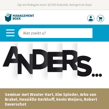
Op werkdagen voor 23:00 besteld, morgen in huis
Seminar met Wouter Hart, Kim Spinder, Arko van
Brakel, Hessiëlle Kerkhoff, Kevin Weijers, Robert
Daverschot