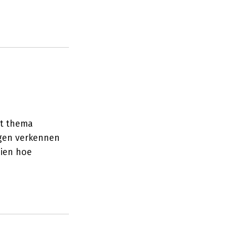
et thema
ngen verkennen
zien hoe