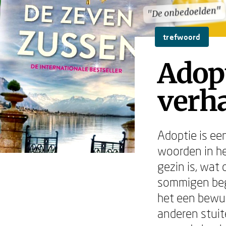
"De onbedoelden"
"De onbedoelden"
trefwoord
Adopt
verha
Adoptie is ee
woorden in he
gezin is, wat
sommigen begi
het een bewus
anderen stuite