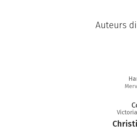
Auteurs di
Ha
Mer
C
Victori
Christ