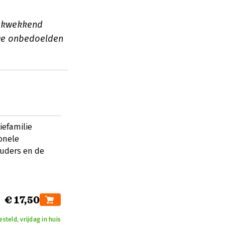
rukwekkend
 De onbedoelden
iefamilie
ionele
ouders en de
€ 17,50
teld, vrijdag in huis