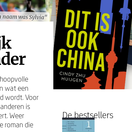
n naam was Sylvia"
n naam was Sylvia"
jk
ader
 hoopvolle
an wat een
md wordt. Voor
 anderen is
De bestsellers
rt. Weer
de roman die