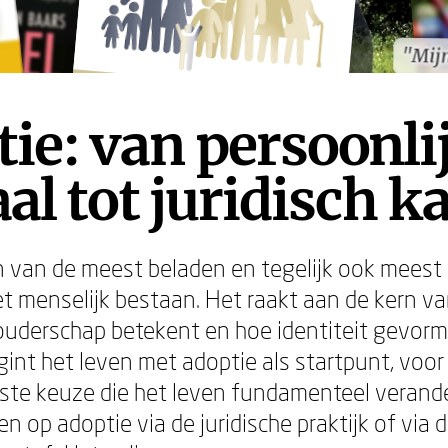
"Mij
"Mij
ie: van persoonli
al tot juridisch k
n van de meest beladen en tegelijk ook meest
t menselijk bestaan. Het raakt aan de kern v
 ouderschap betekent en hoe identiteit gevor
nt het leven met adoptie als startpunt, voor
te keuze die het leven fundamenteel verande
n op adoptie via de juridische praktijk of via 