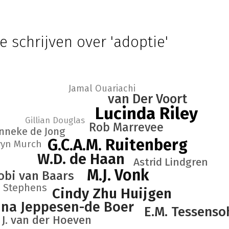
e schrijven over 'adoptie'
Jamal Ouariachi
van Der Voort
Lucinda Riley
Gillian Douglas
Rob Marrevee
nneke de Jong
G.C.A.M. Ruitenberg
vyn Murch
W.D. de Haan
Astrid Lindgren
M.J. Vonk
obi van Baars
a Stephens
Cindy Zhu Huijgen
ina Jeppesen-de Boer
E.M. Tessenso
J. van der Hoeven