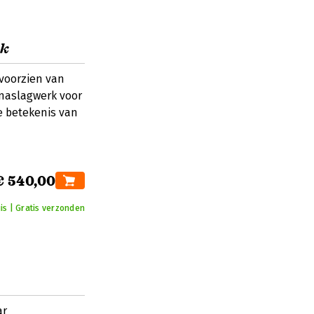
ek
voorzien van
 naslagwerk voor
e betekenis van
€ 540,00
is | Gratis verzonden
ar