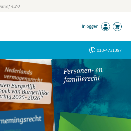
 vanaf €20
Inloggen
010-4731397
Personen
Trefwoorden
ten Burgerlijk
boek van Burgerlijke
ten Burgerlijk
boek van Burgerlijke
ering 2025-2026"
ering 2025-2026"