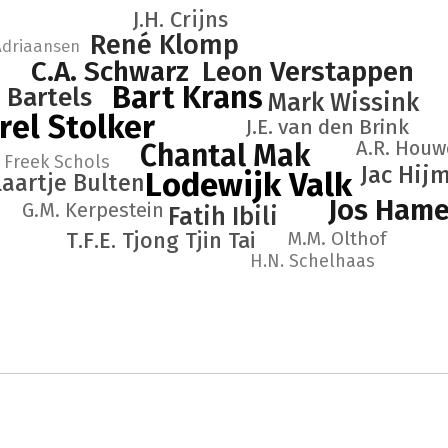
J.H. Crijns
René Klomp
Adriaansen
C.A. Schwarz
Leon Verstappen
Bart Krans
 Bartels
Mark Wissink
rel Stolker
J.E. van den Brink
A.R. Houw
Chantal Mak
Freek Schols
Jac Hij
Lodewijk Valk
laartje Bulten
Jos Hame
G.M. Kerpestein
Fatih Ibili
T.F.E. Tjong Tjin Tai
M.M. Olthof
H.N. Schelhaas