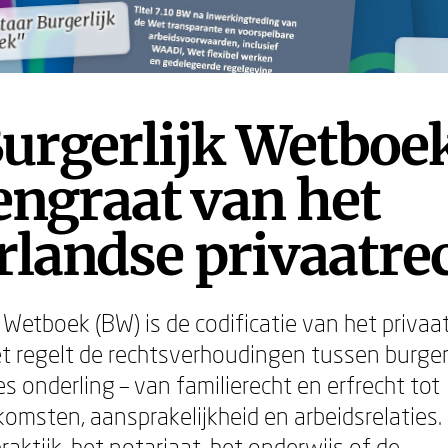
aar Burgerlijk
aar Burgerlijk
ek"
ek"
urgerlijk Wetboek
ngraat van het
landse privaatre
 Wetboek (BW) is de codificatie van het privaat
t regelt de rechtsverhoudingen tussen burger
s onderling – van familierecht en erfrecht tot
msten, aansprakelijkheid en arbeidsrelaties. 
praktijk, het notariaat, het onderwijs of de