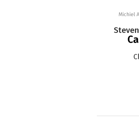
Michiel 
Steven
Ca
C