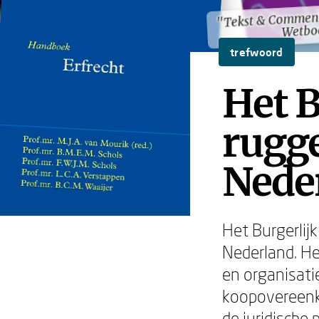
"Tekst & Comment
"Tekst & Comment
Wetbo
Wetbo
trefwoord
Het B
rugge
Neder
Het Burgerlijk
Nederland. He
en organisatie
koopovereenko
de juridische 