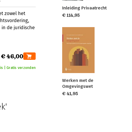
6
Inleiding Privaatrecht
t zowel het
€ 114,95
chtsvordering,
 in de juridische
€ 46,00
is | Gratis verzonden
Werken met de
Omgevingswet
€ 41,95
k'