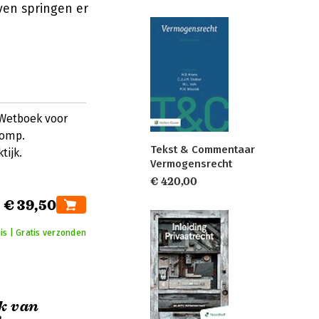
ven springen er
 Wetboek voor
lomp.
Tekst & Commentaar
tijk.
Vermogensrecht
€ 420,00
€ 39,50
is | Gratis verzonden
k van