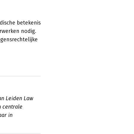
idische betekenis
rwerken nodig.
gensrechtelijke
aan Leiden Law
n centrale
ar in