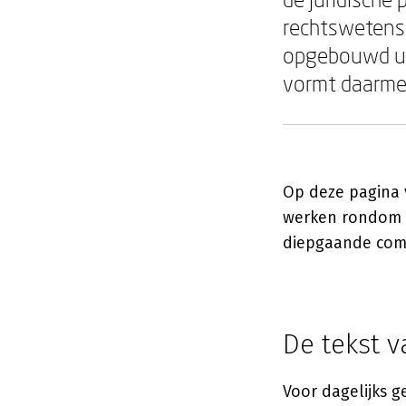
rechtswetens
opgebouwd uit
vormt daarmee
Op deze pagina 
werken rondom h
diepgaande com
De tekst v
Voor dagelijks g