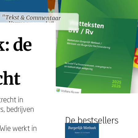
"Tekst & Commentaar
"Tekst & Commentaar
Vermogensrecht"
Vermogensrecht"
: de
cht
recht in
s, bedrijven
De bestsellers
Wie werkt in