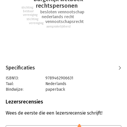
rechtspersonen
stichting
besloten vennootschap
bestuur
vereniging
nederlands recht
stichting
vennootschapsrecht
vereniging
aansprakelijkheid
Specificaties
ISBN13:
9789462906631
Taal:
Nederlands
Bindwijze:
paperback
Aantal pagina's:
250
Uitgever:
Boom Juridische Uitgevers
Lezersrecensies
Druk:
2
Verschijningsdatum:
10-10-2022
Wees de eerste die een lezersrecensie schrijft!
Hoofdrubriek:
Juridisch