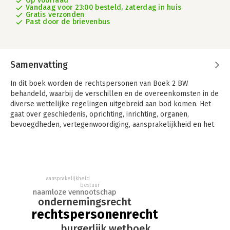
Op voorraad
Vandaag voor 23:00 besteld, zaterdag in huis
Gratis verzonden
Past door de brievenbus
Samenvatting
In dit boek worden de rechtspersonen van Boek 2 BW
behandeld, waarbij de verschillen en de overeenkomsten in de
diverse wettelijke regelingen uitgebreid aan bod komen. Het
gaat over geschiedenis, oprichting, inrichting, organen,
bevoegdheden, vertegenwoordiging, aansprakelijkheid en het
belang van de rechtspersoon en de daaraan verbonden
organisatie.
Daarnaast wordt aandacht besteed aan rechtseconomische
thema’s, aan besluitvorming en aan de totstandkoming van de
aansprakelijkheid
wil van de rechtspersoon. In dat kader is de mogelijkheid van
bestuur
naamloze vennootschap
beïnvloeding van de wil van de rechtspersoon door
ondernemingsrecht
organisatierechtelijk betrokkenen een interessant leerstuk.
rechtspersonenrecht
burgerlijk wetboek