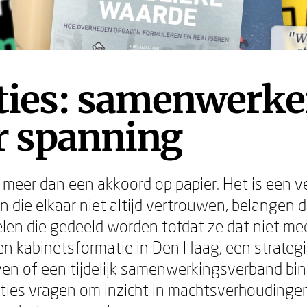
"W
st
"W
st
ities: samenwerk
r spanning
is meer dan een akkoord op papier. Het is een 
n die elkaar niet altijd vertrouwen, belangen di
len die gedeeld worden totdat ze dat niet meer
n kabinetsformatie in Den Haag, een strategis
ven of een tijdelijk samenwerkingsverband bi
ities vragen om inzicht in machtsverhoudinge