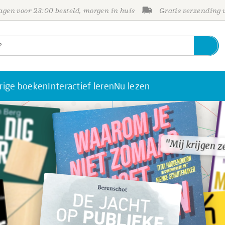
gen voor 23:00 besteld, morgen in huis
Gratis verzending
rige boeken
Interactief leren
Nu lezen
"Mij krijgen z
"Mij krijgen z