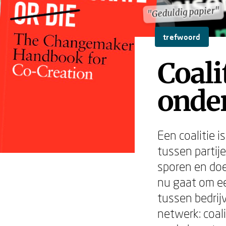
"Geduldig papier"
"Geduldig papier"
trefwoord
Coal
onde
Een coalitie 
tussen partije
sporen en doe
nu gaat om ee
tussen bedrij
netwerk: coal