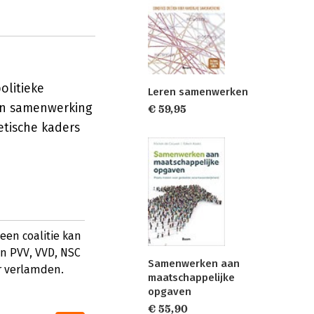
olitieke
Leren samenwerken
van samenwerking
€ 59,95
etische kaders
 een coalitie kan
en PVV, VVD, NSC
Samenwerken aan
r verlamden.
maatschappelijke
opgaven
€ 55,90