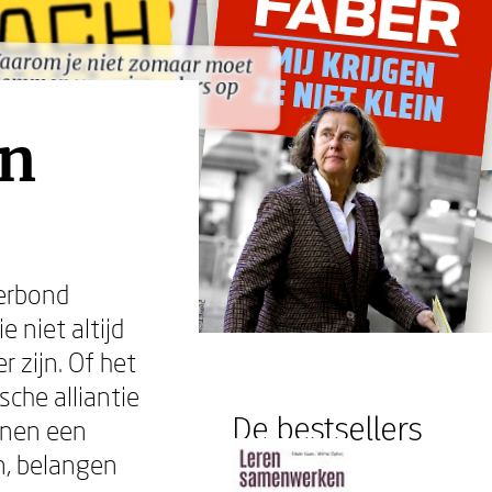
aarom je niet zomaar moet
emmen waar je ouders op
aarom je niet zomaar moet
emmen waar je ouders op
stemmen"
stemmen"
en
verbond
e niet altijd
 zijn. Of het
che alliantie
De bestsellers
nnen een
n, belangen