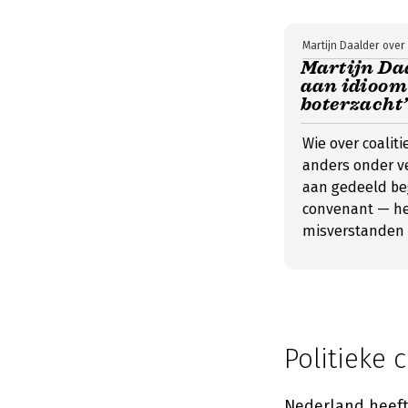
Martijn Daalder ove
Martijn Da
aan idioom
boterzacht’
Wie over coaliti
anders onder ve
aan gedeeld beg
convenant — he
misverstanden 
Politieke 
Nederland heeft 