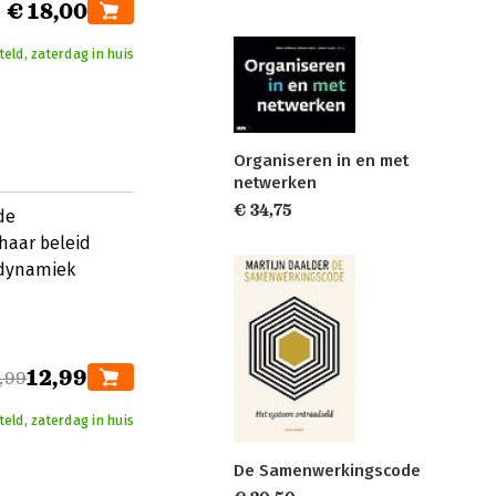
€ 18,00
eld, zaterdag in huis
Organiseren in en met
netwerken
€ 34,75
de
 haar beleid
 dynamiek
12,99
,99
eld, zaterdag in huis
De Samenwerkingscode