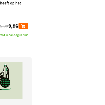
 heeft op het
9,95
12,99
teld, maandag in huis