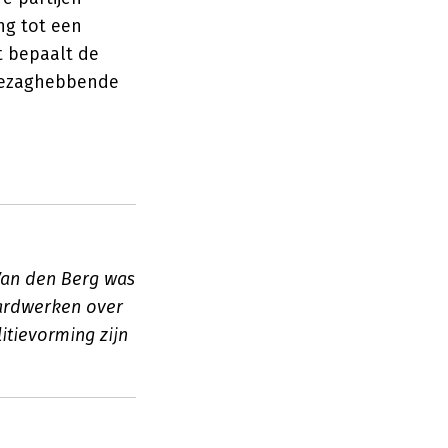
ng tot een
t bepaalt de
gezaghebbende
Van den Berg was
aardwerken over
itievorming zijn