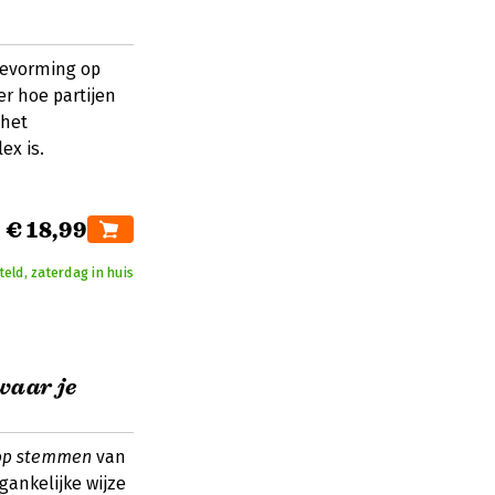
ievorming op
er hoe partijen
het
ex is.
€ 18,99
eld, zaterdag in huis
waar je
 op stemmen
van
ankelijke wijze