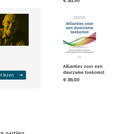
€ 30,50
Allianties voor een
duurzame toekomst
el lezen
€ 39,50
e partijen