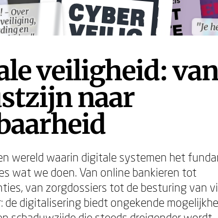
! - Over
! - Over
veiliging,
veiliging,
"Je h
"Je h
ding en
ding en
andering"
andering"
ale veiligheid: va
stzijn naar
baarheid
een wereld waarin digitale systemen het fun
lles wat we doen. Van online bankieren tot
ties, van zorgdossiers tot de besturing van vi
: de digitalisering biedt ongekende mogelijkhe
en schaduwzijde die steeds dreigender wordt.