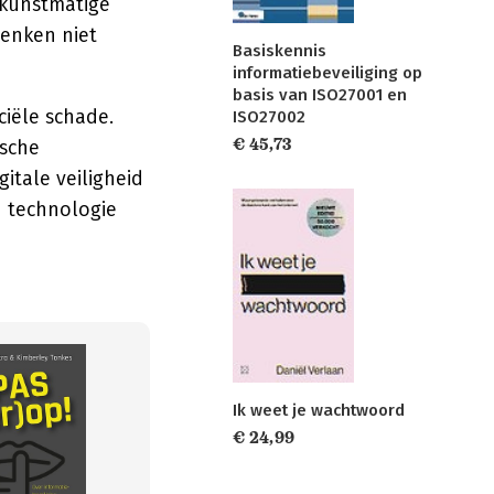
 kunstmatige
denken niet
Basiskennis
informatiebeveiliging op
basis van ISO27001 en
iële schade.
ISO27002
€ 45,73
ische
itale veiligheid
n technologie
Ik weet je wachtwoord
€ 24,99