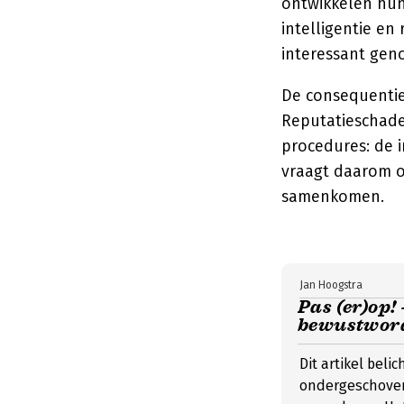
ontwikkelen hun
intelligentie en
interessant geno
De consequentie
Reputatieschade,
procedures: de i
vraagt daarom o
samenkomen.
Jan Hoogstra
Pas (er)op!
bewustword
Dit artikel beli
ondergeschoven