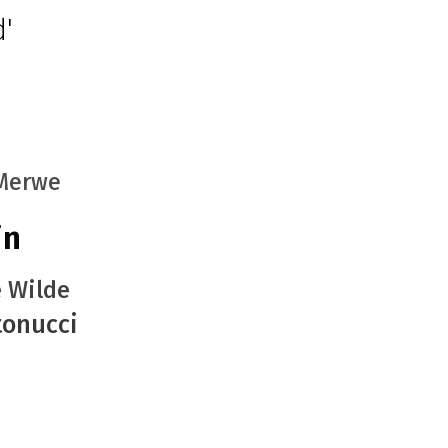
d'
 Merwe
jn
e Wilde
onucci