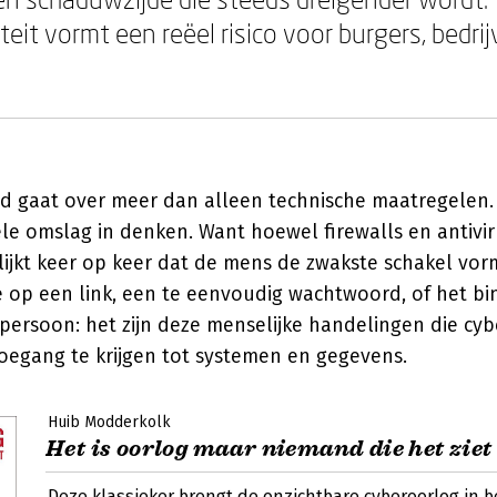
teit vormt een reëel risico voor burgers, bedri
eid gaat over meer dan alleen technische maatregelen
e omslag in denken. Want hoewel firewalls en antivi
 blijkt keer op keer dat de mens de zwakste schakel vor
je op een link, een te eenvoudig wachtwoord, of het b
ersoon: het zijn deze menselijke handelingen die cyb
oegang te krijgen tot systemen en gegevens.
Huib Modderkolk
Het is oorlog maar niemand die het ziet
Deze klassieker brengt de onzichtbare cyberoorlog in b