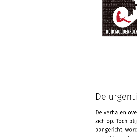
De urgent
De verhalen ove
zich op. Toch bl
aangericht, wor