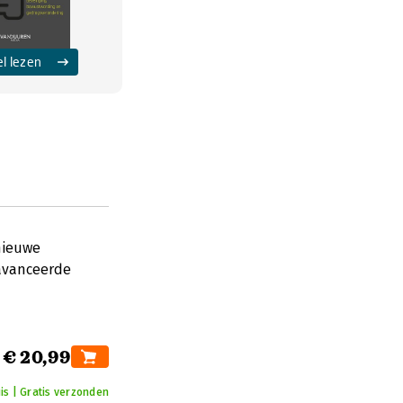
el lezen
 nieuwe
eavanceerde
€ 20,99
is | Gratis verzonden