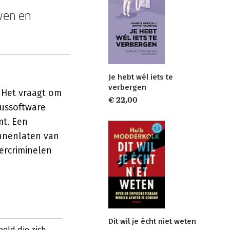
jven en
Je hebt wél iets te
verbergen
. Het vraagt om
€ 22,00
russoftware
mt. Een
innenlaten van
ercriminelen
Dit wil je écht niet weten
eeld die zich