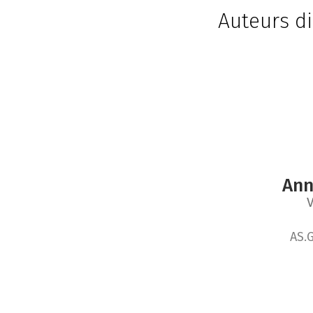
Auteurs di
Ann
AS.G