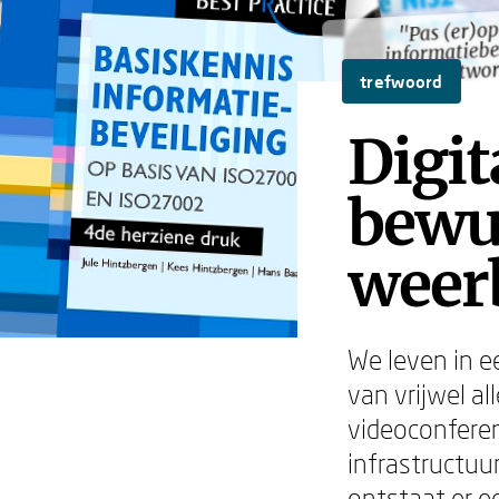
"Pas (er)op
"Pas (er)op
informatiebe
informatiebe
bewustwor
bewustwor
trefwoord
gedragsver
gedragsver
Digit
bewu
weer
We leven in 
van vrijwel a
videoconferen
infrastructuur
ontstaat er e