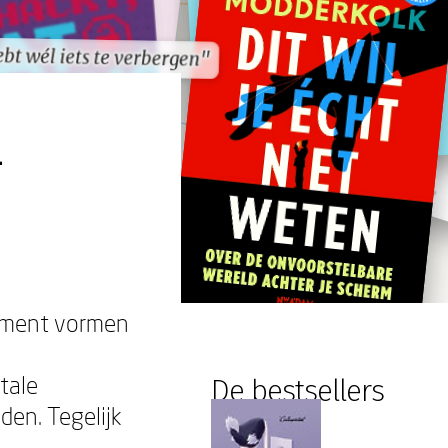
ebt wél iets te verbergen"
ebt wél iets te verbergen"
n
dament vormen
tale
De bestsellers
den. Tegelijk