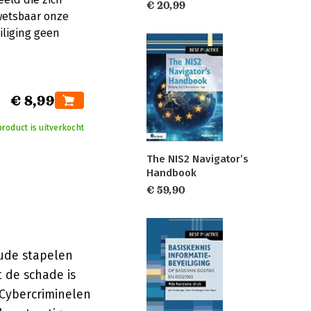
€ 20,99
wetsbaar onze
iliging geen
€ 8,99
product is uitverkocht
The NIS2 Navigator’s
Handbook
€ 59,90
aude stapelen
t de schade is
 Cybercriminelen