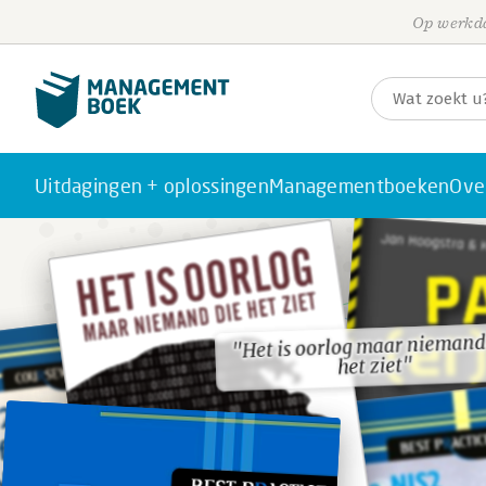
Op werkda
Uitdagingen + oplossingen
Managementboeken
Ove
"Het is oorlog maar niemand
"Het is oorlog maar niemand
het ziet"
het ziet"