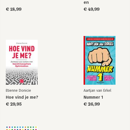
Kwaadaardige e-mails
en
Zijn de meeste phishingmails onpersoonlijk?
datajournalistiek
€ 18,99
€ 49,99
Wat zijn de gevaarlijkste phishingmails?
Valse websites
Bekijk alle boeken
Websites zonder goede beveiliging
Waar laat je een veilige website bouwen?
Wel of geen cookies?
Niet-uitgevoerde updates
Kwaadaardige apps
Integriteitsproblemen
Een gevaarlijk usb-stickje
Aanvallen op webshops
Slimme apparaten
HOOFDSTUK 4. WAT ZIJN DE MEEST GEBRUIKTE MANIEREN OM
ONDERNEMERS OP TE LICHTEN?
Etienne Donicie
Aartjan van Erkel
CEO-fraude
Hoe vind je me?
Nummer 1
Nagemaakte websites
€ 29,95
€ 26,99
Sociale media als speeltuin voor oplichters
Nepadvertenties
Oplichting via WhatsApp en sms
HOOFDSTUK 5. HOE GROOT IS DE SCHADE BIJ EEN