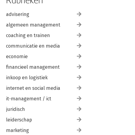
Leer gevaarlijke mails herkennen
Lange wachtwoorden verzinnen
Wachtwoorden extra beveiligen
advisering
Wachtwoorden onhackbaar maken
algemeen management
Goede back-ups
Cyberschaamte overwinnen
coaching en trainen
Laagdrempelige bewustwording loont
communicatie en media
HOOFDSTUK 8. DE 6 LEUKSTE MANIEREN OM CYBERSECURITY
ONDER DE AANDACHT TE BRENGEN
economie
Organiseer een cyberspeurtocht
financieel management
Leg in gewone mensentaal uit wat de cyberrisico's zijn
Beloon het melden van datalekken
inkoop en logistiek
Misbruik computers voor een goed doel
Kies voor praktische oplossingen
internet en social media
Bedenk ludieke manieren om de bewustwording te vergroten
it-management / ict
HOOFDSTUK 9. DIGITALE TRENDS
juridisch
De tools van de criminelen worden beter
Online is niemand te vertrouwen
leiderschap
Alles wordt 'smart'
Cybercriminelen richten zich steeds vaker op kleine bedrijven
marketing
Inspelen op de actualiteit