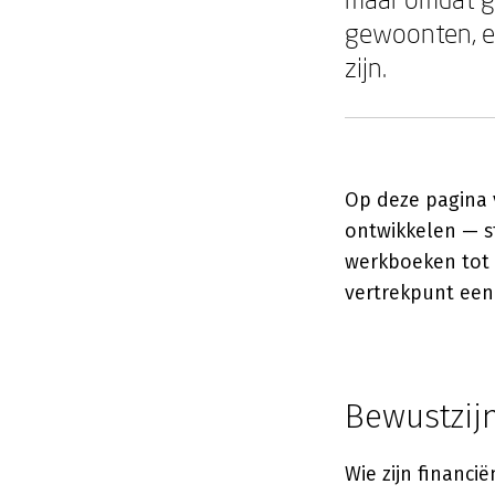
gewoonten, em
zijn.
Op deze pagina v
ontwikkelen — st
werkboeken tot 
vertrekpunt een
Bewustzijn
Wie zijn financi