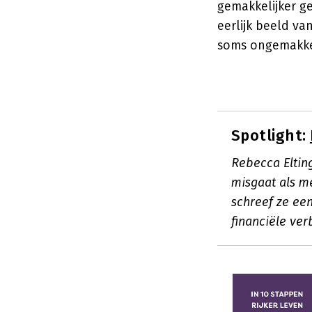
gemakkelijker g
eerlijk beeld va
soms ongemakkel
Spotlight:
Rebecca Elting
misgaat als me
schreef ze ee
financiële ver