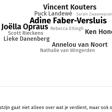
Vincent Kouters
Puck Landewé
Sarah Zwaenepoe
Adine Faber-Versluis
Joëlla Opraus
Rebecca Eltingh
Ken Hon
Scott Rieckens
Lieke Danenberg
Annelou van Noort
Nathalie van Wingerden
tzijn gaat niet alleen over wat je verdient, maar ook 