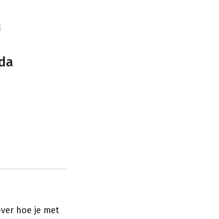
l
da
over hoe je met