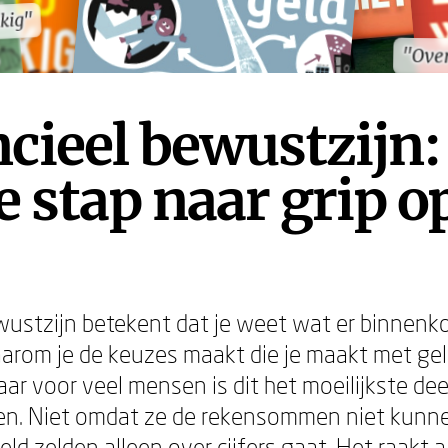
kkig"
kkig"
"Over
"Over
cieel bewustzijn:
e stap naar grip op
wustzijn betekent dat je weet wat er binnenk
arom je de keuzes maakt die je maakt met geld
ar voor veel mensen is dit het moeilijkste de
ven. Niet omdat ze de rekensommen niet kunn
ld zelden alleen over cijfers gaat. Het raakt 