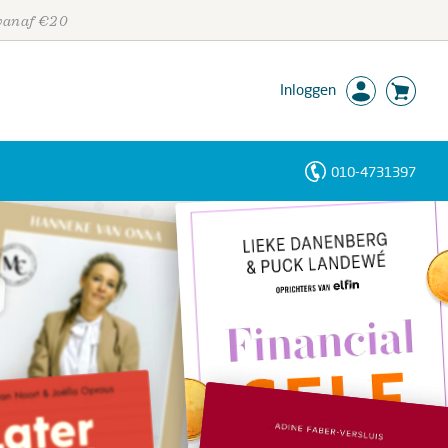
 vanaf €20
Inloggen
010-4731397
Personen
Trefwoorden