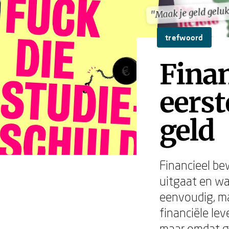
"Maak je geld gelu
"Maak je geld gelu
trefwoord
Finan
eerst
geld
Financieel be
uitgaat en wa
eenvoudig, ma
financiële le
maar omdat ge