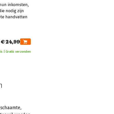
r hun inkomsten,
ie nodig zijn
ete handvatten
€ 24,99
is | Gratis verzonden
n
 schaamte,