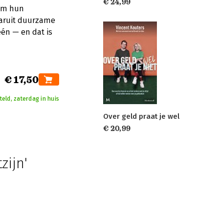
€ 24,99
 om hun
daaruit duurzame
één — en dat is
€ 17,50
eld, zaterdag in huis
Over geld praat je wel
€ 20,99
zijn'