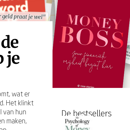
 geld praat je wel"
 geld praat je wel"
 de
 je
omt, wat er
. Het klinkt
el van hun
De bestsellers
en maken,
aan