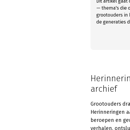
Dit artikel gaa
— thema's die o
grootouders in 
de generaties d
Herinneri
archief
Grootouders dr
Herinneringen a
beroepen en gew
verhalen, ontsl