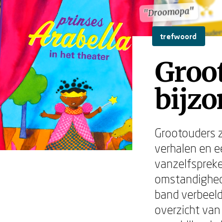
"Droomopa"
"Droomopa"
trefwoord
Groo
bijzo
Grootouders z
verhalen en e
vanzelfspreke
omstandighed
band verbeeld
overzicht van