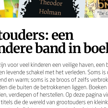
"De G
"De G
touders: een
ndere band in bo
ijn voor veel kinderen een veilige haven, een 
en levende schakel met het verleden. Soms is 
nd en warm; soms is ze broos of zelfs verbro
en die buiten de betrokkenen liggen. Boeken
en, verdiepen of herstellen. Op deze pagina vi
 titels die de wereld van grootouders en klein