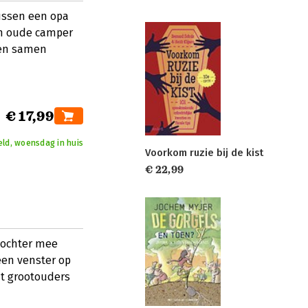
tussen een opa
jn oude camper
 en samen
€ 17,99
eld, woensdag in huis
Voorkom ruzie bij de kist
€ 22,99
dochter mee
een venster op
at grootouders