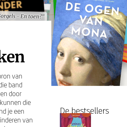
orgels - En toen?"
orgels - En toen?"
eken
bron van
die band
ken door
 kunnen die
De bestsellers
nd je een
kinderen van