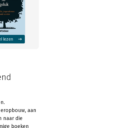
el lezen
end
n.
ederopbouw, aan
n naar die
mmige boeken