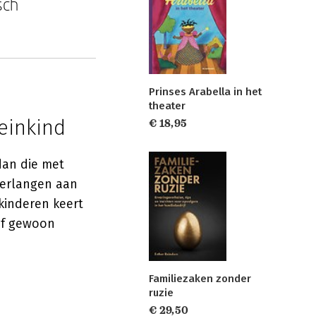
sch
Prinses Arabella in het
theater
einkind
€ 18,95
dan die met
verlangen aan
 kinderen keert
 of gewoon
Familiezaken zonder
ruzie
€ 29,50