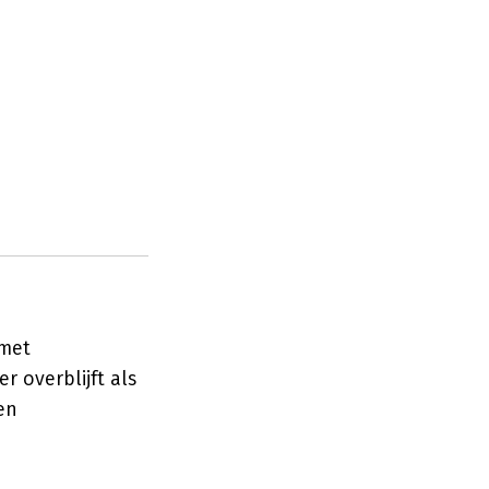
 met
r overblijft als
en