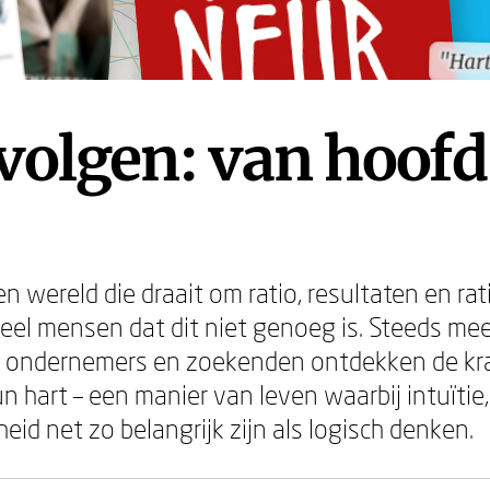
"Har
"Har
volgen: van hoofd
n wereld die draait om ratio, resultaten en ra
eel mensen dat dit niet genoeg is. Steeds mee
s, ondernemers en zoekenden ontdekken de kr
n hart – een manier van leven waarbij intuïtie
sheid net zo belangrijk zijn als logisch denken.