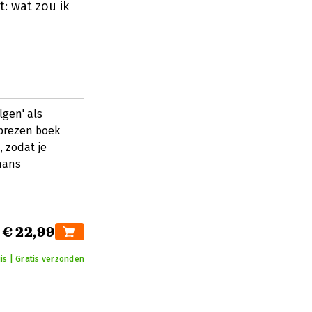
t: wat zou ik
lgen' als
eprezen boek
, zodat je
mans
€ 22,99
is | Gratis verzonden