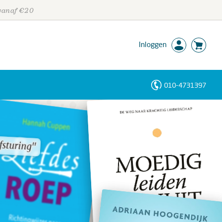
 vanaf €20
Inloggen
010-4731397
Personen
Trefwoorden
sturing"
sturing"