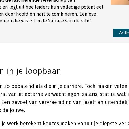
hult de fascinerende wetenschap van
e en legt uit hoe leiders hun volledige potentieel
n door hoofd én hart te combineren. Een eye-
reen die vastzit in de 'ratrace van de ratio'.
Artik
n in je loopbaan
jn zo bepalend als die in je carrière. Toch maken velen
ral vanuit externe verwachtingen: salaris, status, wat
? Een gevoel van vervreemding van jezelf en uiteindel
s de jouwe.
n je werk betekent keuzes maken vanuit je diepste ver