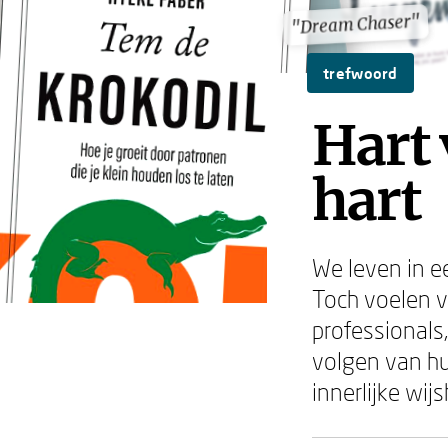
"Dream Chaser"
"Dream Chaser"
trefwoord
Hart 
hart
We leven in ee
Toch voelen v
professional
volgen van hu
innerlijke wij