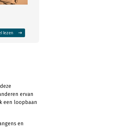
el lezen
 deze
 anderen ervan
ijk een loopbaan
langens en