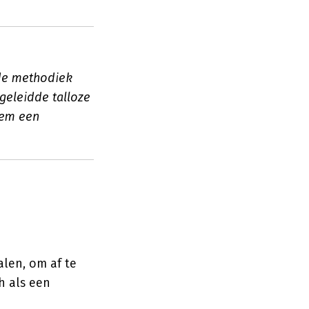
de methodiek
geleidde talloze
hem een
alen, om af te
h als een