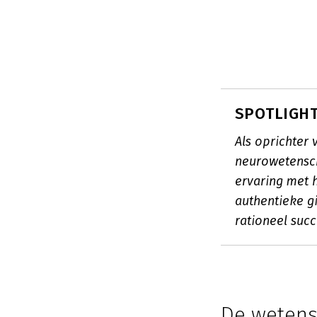
SPOTLIGHT:
Als oprichter 
neurowetensch
ervaring met 
authentieke g
rationeel suc
De wetensc