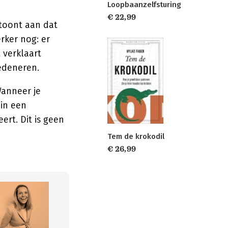
Loopbaanzelfsturing
€ 22,99
 toont aan dat
rker nog: er
 verklaart
edeneren.
Wanneer je
 in een
ert. Dit is geen
Tem de krokodil
€ 26,99