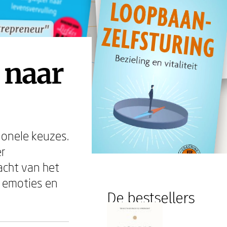
trepreneur"
trepreneur"
 naar
tionele keuzes.
r
acht van het
, emoties en
De bestsellers