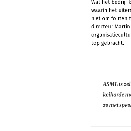
Wat het bedrijf
waarin het uite
niet om fouten 
directeur Marti
organisatiecult
top gebracht.
ASML is zelf
keiharde ma
ze met spee