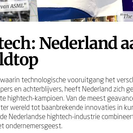
d van ASML"
d van ASML"
"The
"The
ech: Nederland a
ldtop
 waarin technologische vooruitgang het versc
pers en achterblijvers, heeft Nederland zich g
te hightech-kampioen. Van de meest geavanc
ter wereld tot baanbrekende innovaties in k
 – de Nederlandse hightech-industrie combineer
met ondernemersgeest.