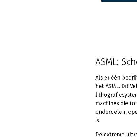
ASML: Sch
Als er één bedri
het ASML. Dit V
lithografiesyst
machines die to
onderdelen, ope
is.
De extreme ultr