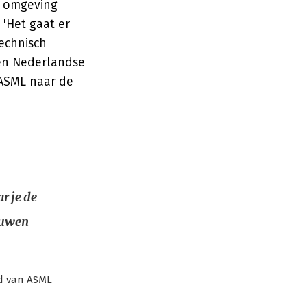
n omgeving
'Het gaat er
echnisch
een Nederlandse
 ASML naar de
r je de
ouwen
ld van ASML