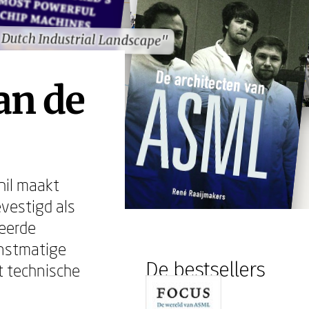
 Dutch Industrial Landscape"
 Dutch Industrial Landscape"
an de
hil maakt
evestigd als
eerde
unstmatige
De bestsellers
t technische