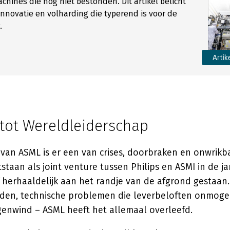
chines die nog niet bestonden. Dit artikel belicht
innovatie en volharding die typerend is voor de
.
Artik
 tot Wereldleiderschap
van ASML is er een van crises, doorbraken en onwrikba
staan als joint venture tussen Philips en ASMI in de ja
f herhaaldelijk aan het randje van de afgrond gestaan.
den, technische problemen die leverbeloften onmogel
enwind – ASML heeft het allemaal overleefd.