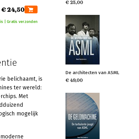
€ 25,00
€ 24,50
is | Gratis verzonden
ntie
De architecten van ASML
ie belichaamt, is
€ 49,00
ines ter wereld:
rchips. Met
rdduizend
gisch mogelijk
n moderne