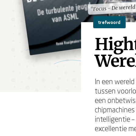
"Focus - De werel
"Focus - De werel
trefwoord
Hight
Were
In een wereld
tussen voorlo
een onbetwis
chipmachines 
intelligentie
excellentie 