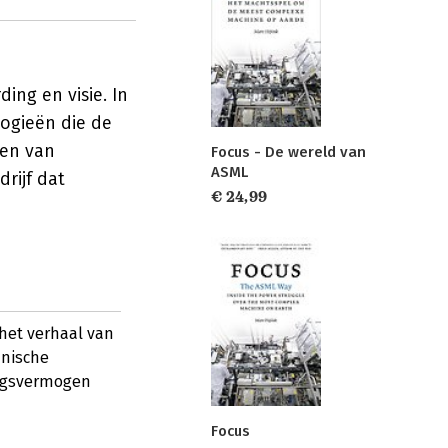
ing en visie. In
ogieën die de
ten van
Focus - De wereld van
ASML
rijf dat
€ 24,99
 het verhaal van
hnische
ingsvermogen
Focus