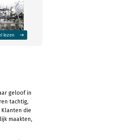
el lezen
ar geloof in
ren tachtig,
 Klanten die
ijk maakten,