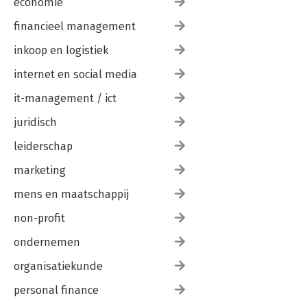
economie
60. Scannen
financieel management
61. De Koreaanse gorilla
62. Veertig rovers
inkoop en logistiek
63. De medicijnman
64. Op audiëntie bij De Tank
internet en social media
65. Grassmanns vuurdoop
66. Op eigen benen
it-management / ict
juridisch
Appendix
Verantwoording
leiderschap
Interviews
Dankwoord
marketing
mens en maatschappij
non-profit
ondernemen
organisatiekunde
personal finance