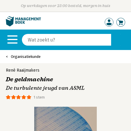
Op werkdagen voor 23:00 besteld, morgen in huis
Organisatiekunde
René Raaijmakers
De geldmachine
De turbulente jeugd van ASML
1 stem