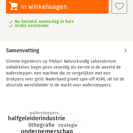
In winkelwagen
Nu besteld, woensdag in huis
Gratis verzonden
Samenvatting
Slimme ingenieurs op Philips' Natuurkundig Laboratorium
ontwikkelen begin jaren zeventig als eerste in de wereld de
waferstepper, een machine die ze vergelijken met een
drukpers voor geld. Naderhand groeit spin-off ASML uit tot de
absolute wereldleider in de markt voor wafersteppers.
Techniekjournalist René Raaijmakers beschrijft de spannende
route naar succes in een boek over de turbulente
ontstaansgeschiedenis van ASML.
wafersteppers
'De geldmachine - De turbulente jeugd van ASML' is de
management
halfgeleiderindustrie
managementeditie van het verhaal over het ontstaan en de
management
lithografie
turbulente jeugd van ASML. Deze geschiedenis beslaat de
strategie
ondernemerschap
pioniersjaren 1970 (waarin de waferstepper wordt ontwikkeld)