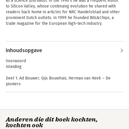
as a science journalist. In the 1990's he was a frequent visitor 
to Silicon Valley, whose continuing evolution he shared with 
readers back home in articles for NRC Handelsblad and other 
prominent Dutch outlets. In 1999 he founded Bits&Chips, a 
trade magazine for the European high-tech industry.
Andere boeken door René
Raaijmakers
Inhoudsopgave
Voorwoord
Inleiding
Deel 1: Ad Bouwer, Gijs Bouwhuis, Herman van Heek – De
pioniers
1. Ingenieursbloed
2. De reisgenoten
3. Drukpers voor geld
Deel 2: Wim Troost (I) – Philips in hart en nieren
Anderen die dit boek kochten,
4. Het werkpaard
De architecten van
Natlab -
kochten ook
ASML
5. De brief van Troost
Kraamkamer van