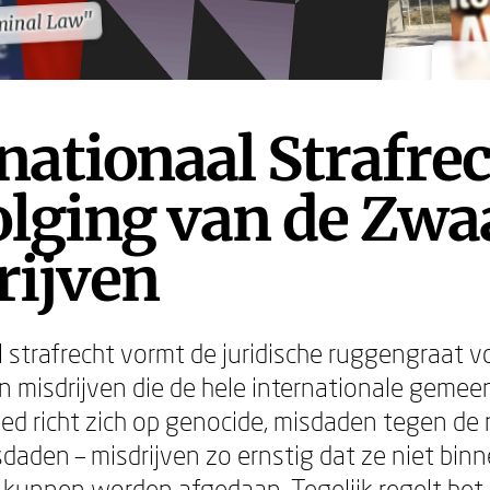
iminal Law"
iminal Law"
nationaal Strafrec
lging van de Zwa
rijven
l strafrecht vormt de juridische ruggengraat v
n misdrijven die de hele internationale gemee
ied richt zich op genocide, misdaden tegen de 
daden – misdrijven zo ernstig dat ze niet bin
kunnen worden afgedaan. Tegelijk regelt het