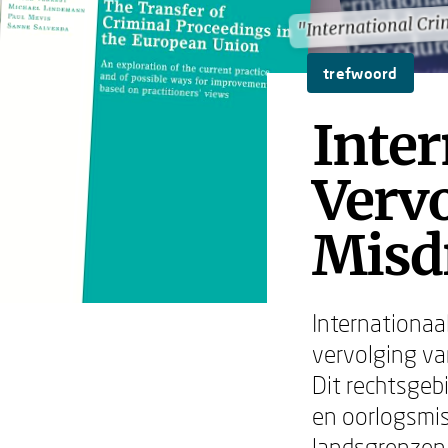
"International Cr
"International Cr
trefwoord
Inter
Vervo
Misd
Internationaa
vervolging va
Dit rechtsgeb
en oorlogsmis
landsgrenzen 