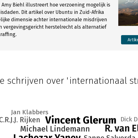
 Amy Biehl illustreert hoe verzoening mogelijk is
isdaden. Dit artikel over Ubuntu in Zuid-Afrika
ijke dimensie achter internationale misdrijven
n vergevingsgericht herstelrecht als alternatief
raffing.
Artik
e schrijven over 'internationaal st
Jan Klabbers
Vincent Glerum
C.R.J.J. Rijken
Dick D
R. van E
Michael Lindemann
Lachezar Yanev