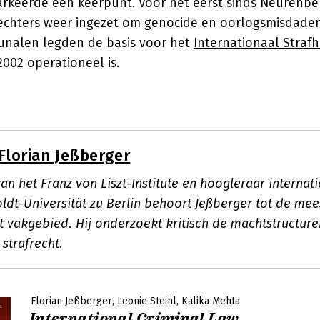
markeerde een keerpunt. Voor het eerst sinds Neurenb
rechters weer ingezet om genocide en oorlogsmisdaden
unalen legden de basis voor het
Internationaal Strafh
2002 operationeel is.
Florian Jeßberger
van het Franz von Liszt-Institute en hoogleraar internati
dt-Universität zu Berlin behoort Jeßberger tot de mees
t vakgebied. Hij onderzoekt kritisch de machtstructur
 strafrecht.
Florian Jeßberger
Leonie Steinl
Kalika Mehta
International Criminal Law