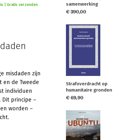
samenwerking
is | Gratis verzonden
€ 390,00
sdaden
ge misdaden zijn
st en de Tweede
Strafoverdracht op
humanitaire gronden
t individuen
€ 69,90
Dit principe –
nnen worden –
cht.