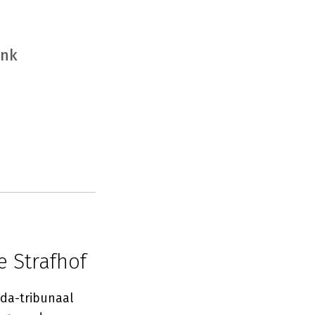
ink
e Strafhof
nda-tribunaal