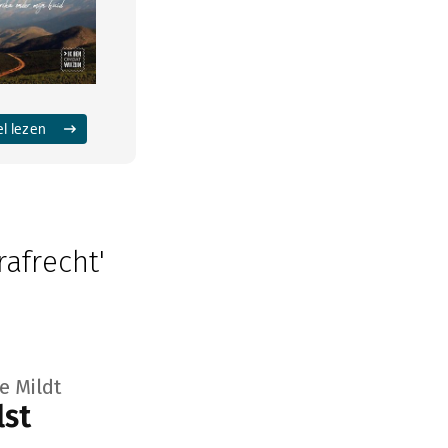
el lezen
rafrecht'
e Mildt
lst