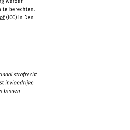
erg werden
 te berechten.
of
(ICC) in Den
onaal strafrecht
t invloedrijke
en binnen