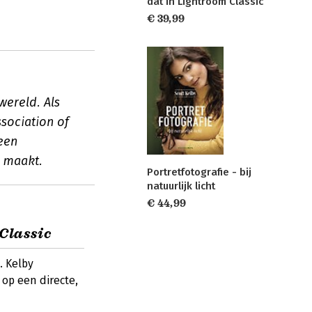
dat in Lightroom Classic
€ 39,99
wereld. Als
sociation of
een
k maakt.
Portretfotografie - bij
natuurlijk licht
€ 44,99
 Classic
. Kelby
op een directe,