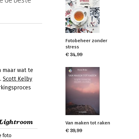
Fotobeheer zonder
stress
€ 34,99
m maar wat te
n.
Scott Kelby
rkingsproces
 Lightroom
Van maken tot raken
€ 39,99
 foto