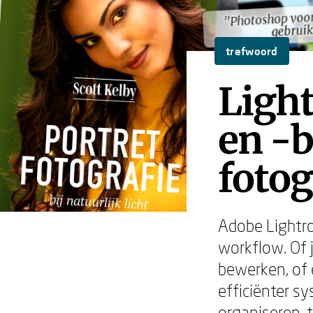
"Photoshop voo
"Photoshop voo
gebruik
gebruik
trefwoord
Ligh
en -b
fotog
Adobe Lightro
workflow. Of 
bewerken, of 
efficiënter s
organiseren, 