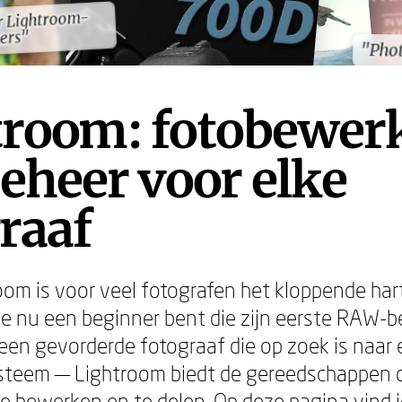
r Lightroom-
r Lightroom-
ers"
ers"
"Phot
"Phot
troom: fotobewer
eheer voor elke
raaf
om is voor veel fotografen het kloppende har
je nu een beginner bent die zijn eerste RAW-
een gevorderde fotograaf die op zoek is naar
ysteem — Lightroom biedt de gereedschappen o
te bewerken en te delen. Op deze pagina vind 