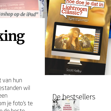
oshop op de iPad"
oshop op de iPad"
king
t van hun
bestanden wil
 een
De bestsellers
m je foto's te
je de beste