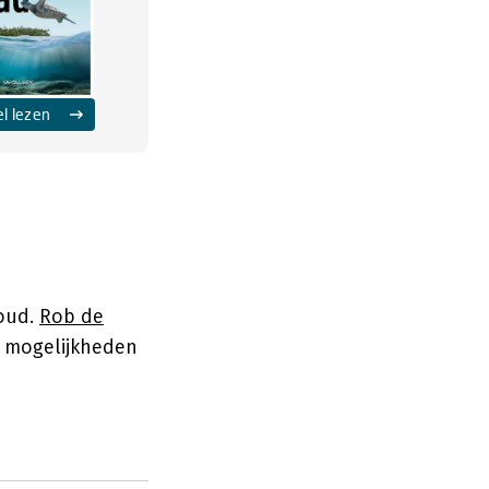
el lezen
loud.
Rob de
e mogelijkheden