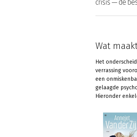
crisis — de bes
Wat maakt 
Het onderscheid 
verrassing voorop
een onmiskenbare
gelaagde psycho
Hieronder enkele 