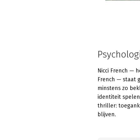
Psychologi
Nicci French — h
French — staat g
minstens zo bekl
identiteit spele
thriller: toegan
blijven.