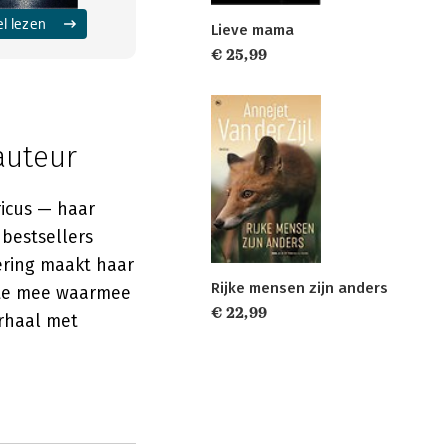
el lezen
Lieve mama
€ 25,99
rauteur
ricus — haar
bestsellers
ering maakt haar
Rijke mensen zijn anders
rpte mee waarmee
€ 22,99
erhaal met