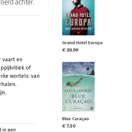
eroerd achter.
Grand Hotel Europa
€ 29,99
r vaart en
ppijkritiek of
erke wortels: van
rhalen.
jn.
Blue Curaçao
€ 7,50
d in een