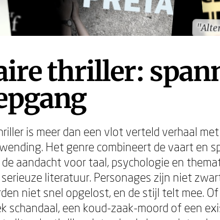
"Alte
"Alte
aire thriller: spa
iepgang
thriller is meer dan een vlot verteld verhaal me
wending. Het genre combineert de vaart en s
t de aandacht voor taal, psychologie en themat
serieuze literatuur. Personages zijn niet zwar
en niet snel opgelost, en de stijl telt mee. O
ek schandaal, een koud-zaak-moord of een exi