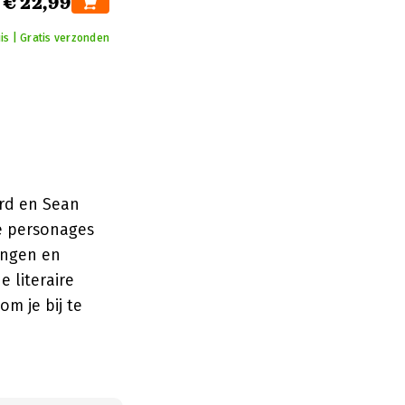
€ 22,99
is | Gratis verzonden
e
ard en Sean
de personages
ingen en
e literaire
om je bij te