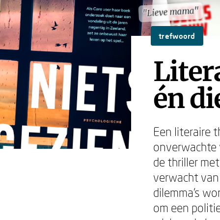
"Lieve mama"
"Lieve mama"
trefwoord
Liter
én d
Een literaire 
onverwachte 
de thriller me
verwacht van 
dilemma's word
om een politi