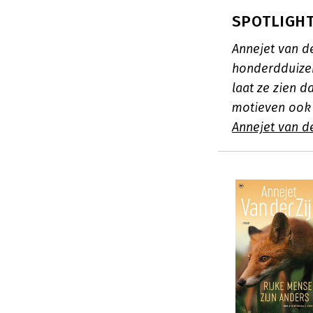
SPOTLIGHT:
Annejet van d
honderdduizen
laat ze zien d
motieven ook i
Annejet van de