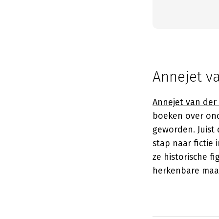
Annejet va
Annejet van der Z
boeken over ond
geworden. Juist
stap naar ficti
ze historische f
herkenbare maat