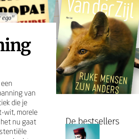
r ego"
r ego"
nning
t een
panning van
iek die je
t-wit, morele
De bestsellers
f het nu gaat
stentiële