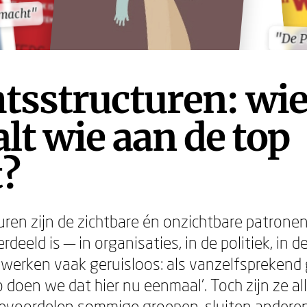
 macht"
 macht"
"De P
"De P
tsstructuren: wi
lt wie aan de top
?
ren zijn de zichtbare én onzichtbare patronen
rdeeld is — in organisaties, in de politiek, in
e werken vaak geruisloos: als vanzelfsprekend
'zo doen we dat hier nu eenmaal'. Toch zijn ze a
bevoordelen sommige groepen, sluiten anderen