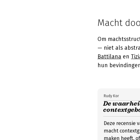
Macht doo
Om machtsstruct
— niet als abstra
Battilana
en
Tiz
hun bevindingen 
Rudy Kor
De waarheid
contextgeb
Deze recensie 
macht contextg
maken heeft, of