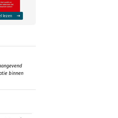
el lezen
naangevend
atie binnen