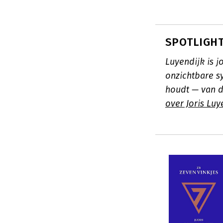
SPOTLIGHT:
Luyendijk is j
onzichtbare s
houdt — van d
over Joris Luy