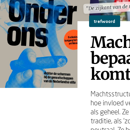
"De zijkant van de
"De zijkant van de
trefwoord
Mach
bepaa
komt
Machtsstructu
hoe invloed ve
als geheel. Z
traditie, als 
neutraal. Ze 