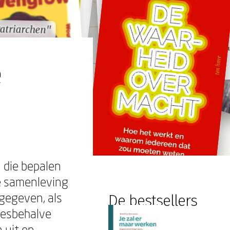
atriarchen"
atriarchen"
e
 die bepalen
 de samenleving
 gegeven, als
De bestsellers
llesbehalve
 uit en