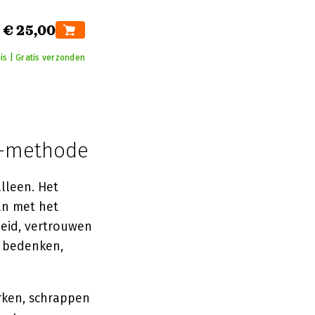
€ 25,00
is | Gratis verzonden
an-methode
lleen. Het
an met het
eid, vertrouwen
e bedenken,
erken, schrappen