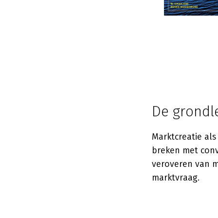
De grondl
Marktcreatie al
breken met conve
veroveren van m
marktvraag.