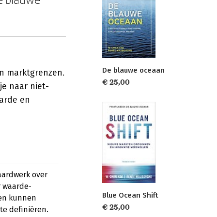
De blauwe oceaan
an marktgrenzen.
€ 25,00
je naar niet-
aarde en
aardwerk over
r waarde-
Blue Ocean Shift
ten kunnen
€ 25,00
e definiëren.