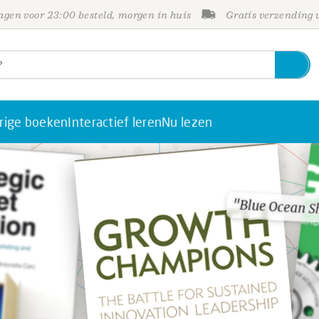
gen voor 23:00 besteld, morgen in huis
Gratis verzending
rige boeken
Interactief leren
Nu lezen
"Blue Ocean Sh
"Blue Ocean Sh