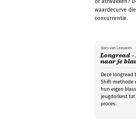
of afzwakken? D
waardecurve die
concurrentie.
Sjors van Leeuwen
Longread - 
naar je bla
Deze longread 
Shift-methode e
hun eigen blau
jeugdorkest tot
proces.