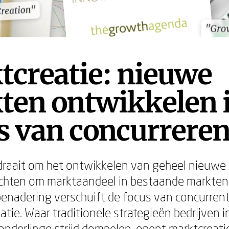
Creation"
Creation"
"Gro
"Gro
tcreatie: nieuwe
ten ontwikkelen 
s van concurrere
draait om het ontwikkelen van geheel nieuwe
echten om marktaandeel in bestaande markten
benadering verschuift de focus van concurrent
tie. Waar traditionele strategieën bedrijven i
nderlinge strijd dompelen, opent marktcreat