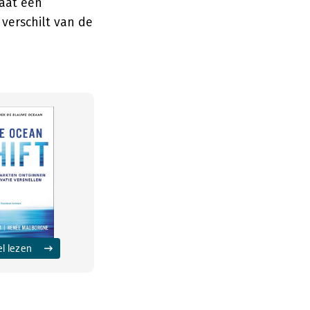
aat een
verschilt van de
el lezen