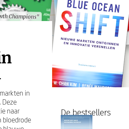
wth Champions"
wth Champions"
in
n
 markten in
. Deze
ie naar
De bestsellers
n bloedrode
ie blauwe