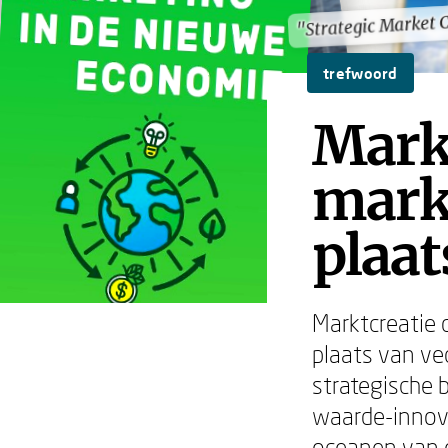
"Strategic Market 
"Strategic Market 
trefwoord
Mark
mark
plaat
Marktcreatie 
plaats van v
strategische 
waarde-innova
oceanen van o