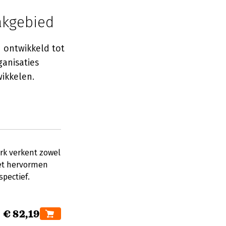
akgebied
 ontwikkeld tot
anisaties
ikkelen.
rk verkent zowel
het hervormen
pectief.
€ 82,19