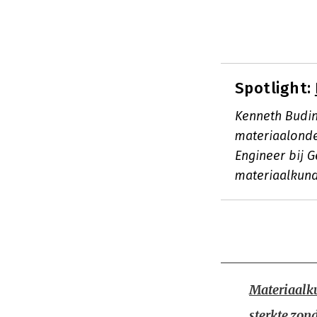
Spotlight:
Kenneth Budins
materiaalonde
Engineer bij G
materiaalkun
Materiaalk
sterkte zon