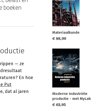
te boeken
Materiaalkunde
€ 88,99
roductie
grippen — ze
ndresultaat
eraturen? En hoe
de Put
, dat al jaren
Moderne industriële
productie - met MyLab
€ 63,95