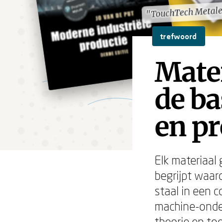
"TouchTech Metale
"TouchTech Metale
trefwoord
Mate
de ba
en pr
Elk materiaal 
begrijpt waar
staal in een c
machine-onde
theorie en to