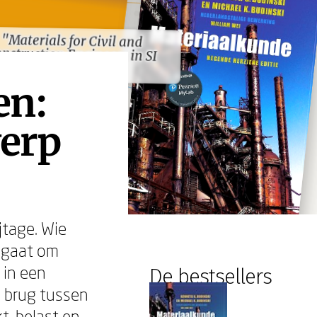
"Materials for Civil and
Construction Engineers in SI
"Materials for Civil and
Construction Engineers in SI
Units"
Units"
en:
werp
jtage. Wie
u gaat om
 in een
De bestsellers
 brug tussen
t, belast en