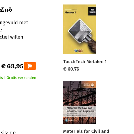
yLab
angevuld met
e
tief willen
TouchTech Metalen 1
€ 63,95
€ 60,75
is | Gratis verzonden
Materials for Civil and
sis: de