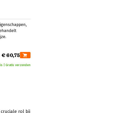
eigenschappen,
Behandelt
jze.
€ 60,75
is | Gratis verzonden
ruciale rol bij