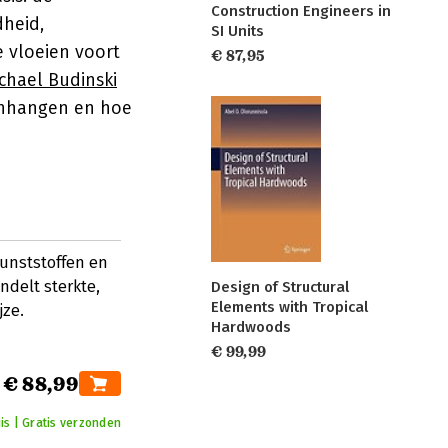
Construction Engineers in
dheid,
SI Units
e vloeien voort
€ 87,95
chael Budinski
enhangen en hoe
unststoffen en
ndelt sterkte,
Design of Structural
Elements with Tropical
jze.
Hardwoods
€ 99,99
€ 88,99
is | Gratis verzonden