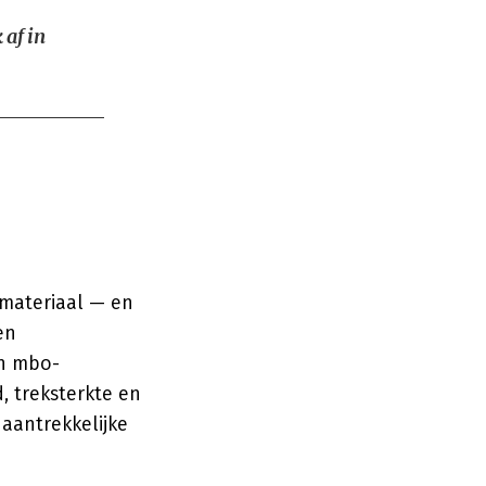
 af in
emateriaal — en
en
en mbo-
, treksterkte en
 aantrekkelijke