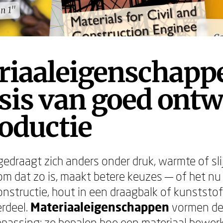
n 1"
n 1"
riaaleigenschapp
sis van goed ont
oductie
gedraagt zich anders onder druk, warmte of sli
om dat zo is, maakt betere keuzes — of het n
onstructie, hout in een draagbalk of kunststof
rdeel.
Materiaaleigenschappen
vormen de
epassing: ze bepalen hoe een materiaal bewerk