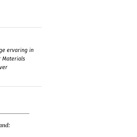
ge ervaring in
 Materials
ver
and: