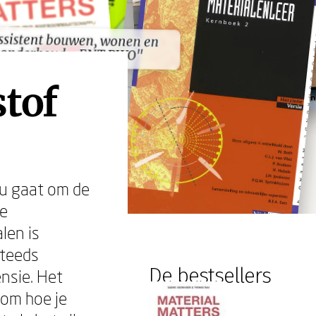
ssistent bouwen, wonen en
ssistent bouwen, wonen en
onderhoud - ENT BWO"
onderhoud - ENT BWO"
stof
nu gaat om de
de
len is
steeds
De bestsellers
nsie. Het
 om hoe je