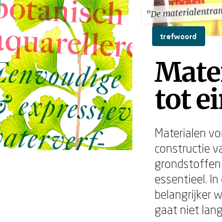
"De materialentran
"De materialentran
trefwoord
Mater
tot e
Materialen vo
constructie v
grondstoffen 
essentieel. In
belangrijker 
gaat niet lang