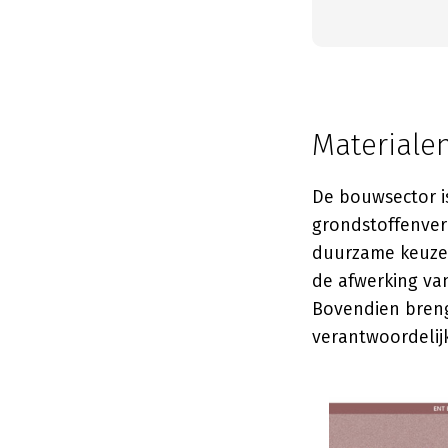
Materiale
De bouwsector i
grondstoffenver
duurzame keuzes
de afwerking van
Bovendien breng
verantwoordelij