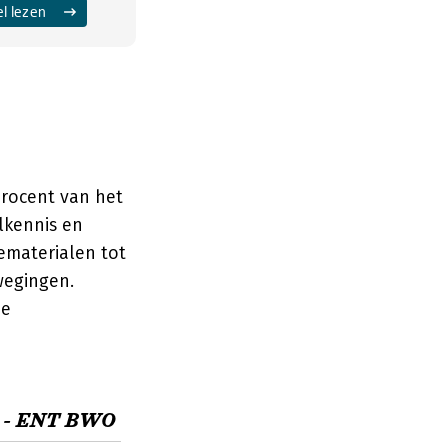
el lezen
procent van het
lkennis en
ematerialen tot
wegingen.
he
d - ENT BWO