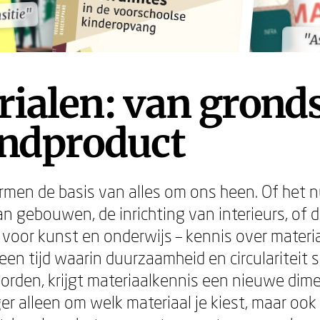
sitie"
sitie"
"A
"A
ialen: van grond
indproduct
rmen de basis van alles om ons heen. Of het 
an gebouwen, de inrichting van interieurs, of 
voor kunst en onderwijs – kennis over materia
 een tijd waarin duurzaamheid en circulariteit 
worden, krijgt materiaalkennis een nieuwe dime
er alleen om welk materiaal je kiest, maar ook