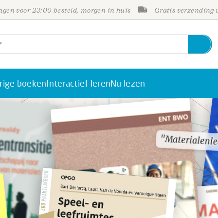
gen voor 23:00 besteld, morgen in huis
Gratis verzending
rige boeken
Interactief leren
Nu lezen
"Materialenle
"Materialenle