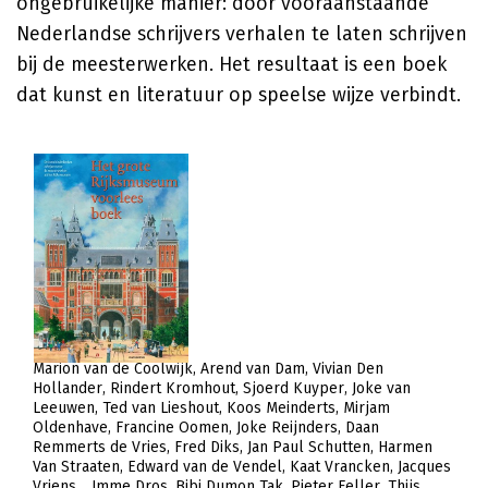
ongebruikelijke manier: door vooraanstaande
Nederlandse schrijvers verhalen te laten schrijven
bij de meesterwerken. Het resultaat is een boek
dat kunst en literatuur op speelse wijze verbindt.
Marion van de Coolwijk
Arend van Dam
Vivian Den
Hollander
Rindert Kromhout
Sjoerd Kuyper
Joke van
Leeuwen
Ted van Lieshout
Koos Meinderts
Mirjam
Oldenhave
Francine Oomen
Joke Reijnders
Daan
Remmerts de Vries
Fred Diks
Jan Paul Schutten
Harmen
Van Straaten
Edward van de Vendel
Kaat Vrancken
Jacques
Vriens
Imme Dros
Bibi Dumon Tak
Pieter Feller
Thijs