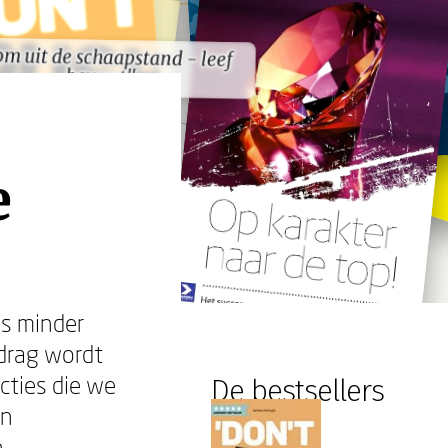
m uit de schaapstand - leef
m uit de schaapstand - leef
bewust"
bewust"
e
s minder
drag wordt
cties die we
De bestsellers
en
n