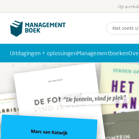
Op werkda
Uitdagingen + oplossingen
Managementboeken
Ove
"De fontein, vind je plek"
"De fontein, vind je plek"