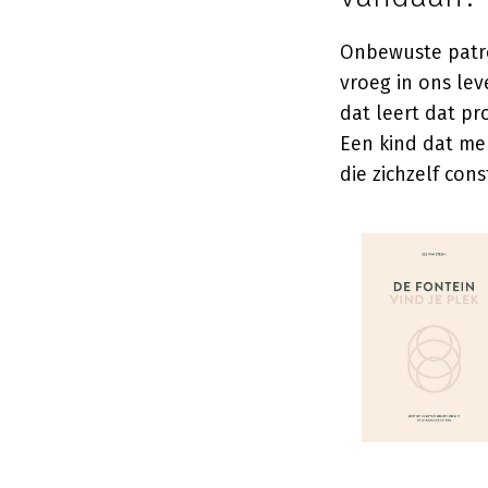
Onbewuste patro
vroeg in ons le
dat leert dat p
Een kind dat me
die zichzelf con