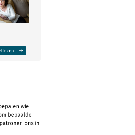
el lezen
 bepalen wie
rom bepaalde
 patronen ons in