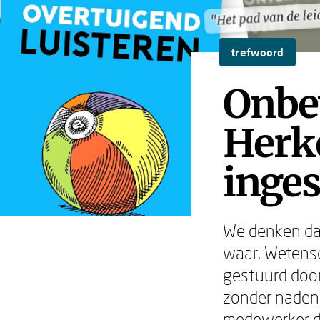
"Het pad van de lei
"Het pad van de lei
trefwoord
Onbe
Herke
inges
We denken da
waar. Wetens
gestuurd door
zonder nadenk
medewerker di