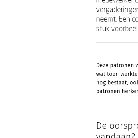
vergaderingen
neemt. Een col
stuk voorbee
Deze patronen wa
wat toen werkte
nog bestaat, ook
patronen herken
De oorspr
vandaan?