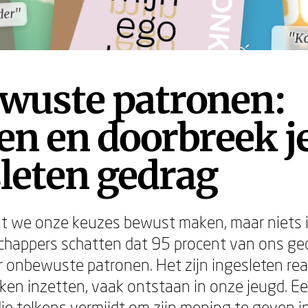
der"
der"
"Ko
"Ko
wuste patronen:
n en doorbreek j
leten gedrag
t we onze keuzes bewust maken, maar niets i
chappers schatten dat 95 procent van ons ge
 onbewuste patronen. Het zijn ingesleten rea
en inzetten, vaak ontstaan in onze jeugd. E
e telkens vermijdt om zijn mening te geven i