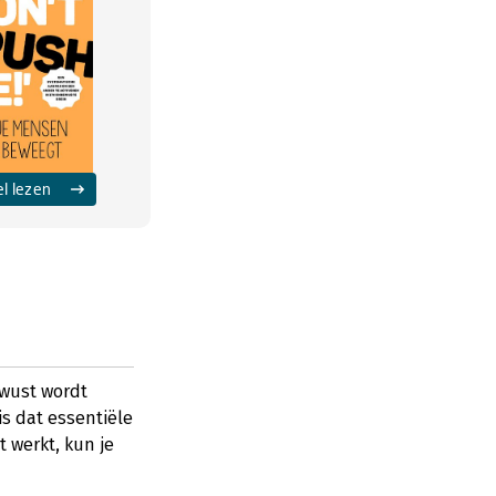
el lezen
ewust wordt
is dat essentiële
t werkt, kun je