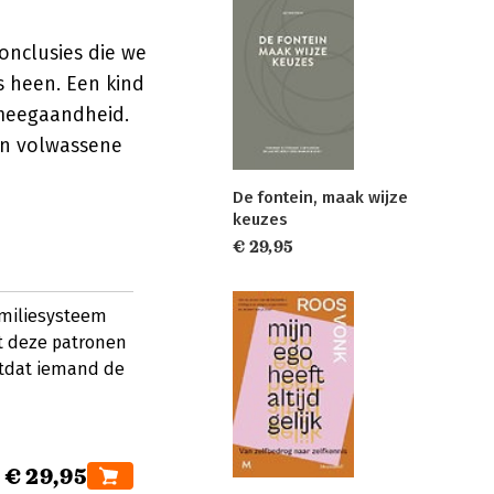
onclusies die we
s heen. Een kind
 meegaandheid.
en volwassene
De fontein, maak wijze
keuzes
€ 29,95
familiesysteem
at deze patronen
totdat iemand de
€ 29,95