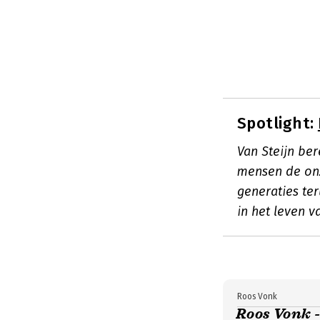
Spotlight:
Van Steijn be
mensen de onz
generaties te
in het leven v
Roos Vonk
Roos Vonk 