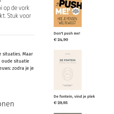
i op de vork
kt. Stuk voor
Don't push me!
€ 24,90
 situaties. Maar
 oude situatie
euws: zodra je je
De fontein, vind je plek
onen
€ 29,95