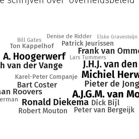
e schrijven over 'overheidsbeleid'
Denise de Ridder
Elske Gravesteijn
Bill Gates
Patrick Jeurissen
Ton Kappelhof
Frank van Omm
A. Hoogerwerf
Lars Tummers
J.H.J. van de
th van der Vange
Michiel Herw
Karel-Peter Companje
Pieter de Jon
Bart Coster
an Roovers
A.J.G.M. van M
eerman
Ronald Diekema
Dick Bijl
Peter van Bergeijk
Robert Mouton