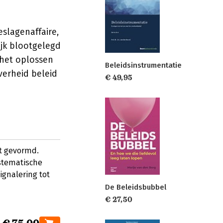
slagenaffaire,
jk blootgelegd
 het oplossen
Beleidsinstrumentatie
verheid beleid
€ 49,95
t gevormd.
stematische
ignalering tot
De Beleidsbubbel
€ 27,50