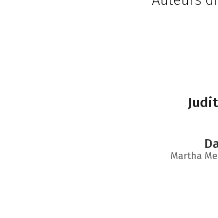
Auteurs di
Judi
Da
Martha M