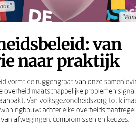
atie"
atie"
"Pan
"Pan
eidsbeleid: van
ie naar praktijk
eid vormt de ruggengraat van onze samenlevi
e overheid maatschappelijke problemen signal
n aanpakt. Van volksgezondheidszorg tot klima
 woningbouw: achter elke overheidsmaatregel 
s van afwegingen, compromissen en keuzes.