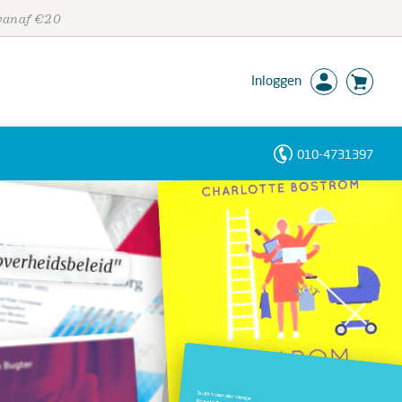
 vanaf €20
Inloggen
010-4731397
Personen
Trefwoorden
overheidsbeleid"
overheidsbeleid"