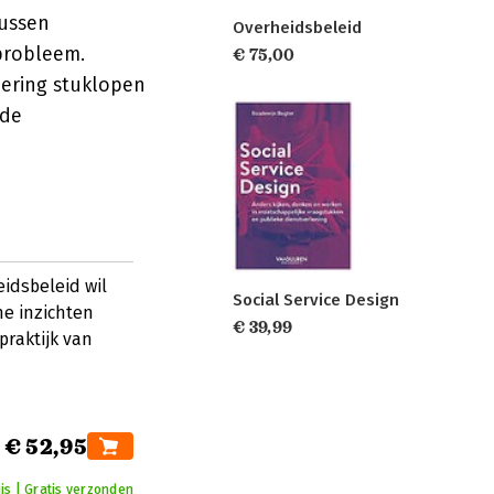
tussen
Overheidsbeleid
 probleem.
€ 75,00
ering stuklopen
 de
idsbeleid wil
Social Service Design
e inzichten
€ 39,99
raktijk van
€ 52,95
is | Gratis verzonden