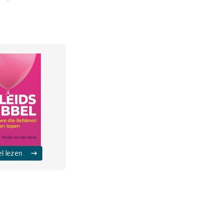
el lezen