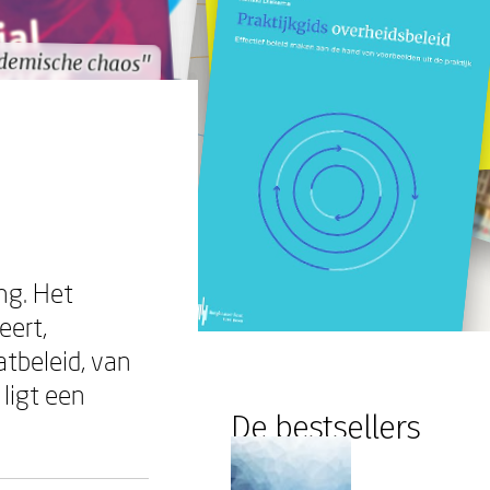
demische chaos"
demische chaos"
ng. Het
eert,
atbeleid, van
ligt een
De bestsellers