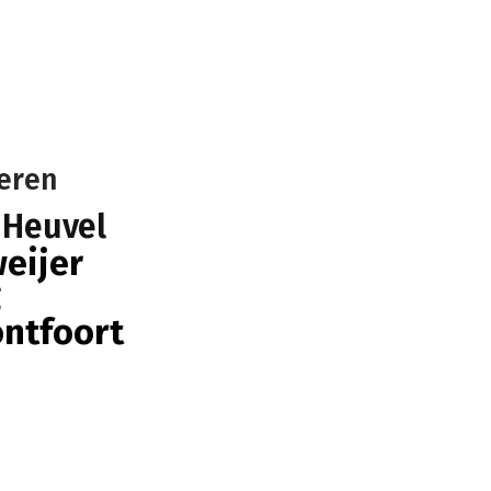
eren
n Heuvel
eijer
g
ontfoort