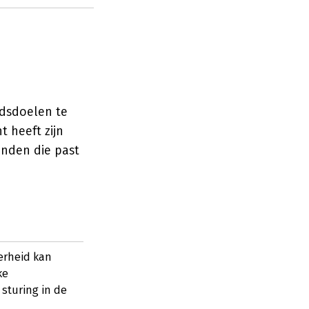
idsdoelen te
t heeft zijn
inden die past
erheid kan
ke
sturing in de