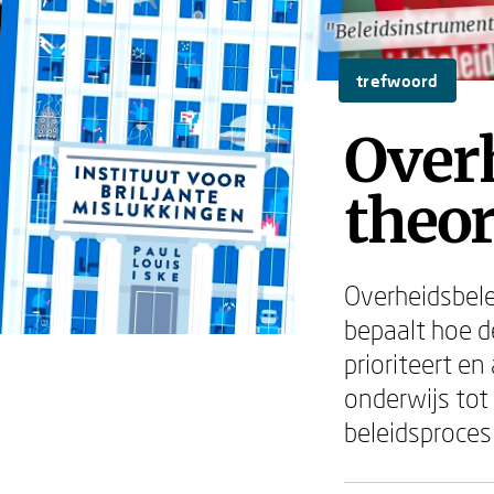
"Beleidsinstrument
"Beleidsinstrument
trefwoord
Overh
theor
Overheidsbel
bepaalt hoe d
prioriteert e
onderwijs tot
beleidsproce