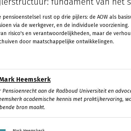
jlerstructuur: fundament van het
pensioenstelsel rust op drie pijlers: de AOW als basis
oen via de werkgever, en de individuele voorziening.
 van risico's en verantwoordelijkheden, maar de verho
schuiven door maatschappelijke ontwikkelingen.
Mark Heemskerk
r Pensioenrecht aan de Radboud Universiteit en advoc
emskerk academische kennis met praktijkervaring, wat
bende bron maakt.
Mark Heemskerk