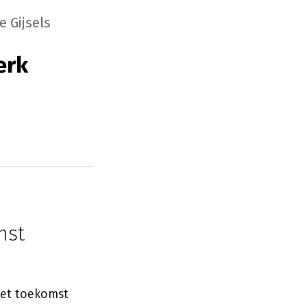
e Gijsels
erk
mst
Wet toekomst