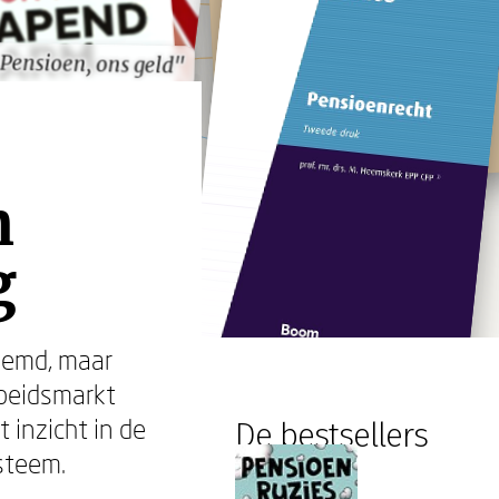
Pensioen, ons geld"
Pensioen, ons geld"
n
g
oemd, maar
rbeidsmarkt
inzicht in de
De bestsellers
steem.