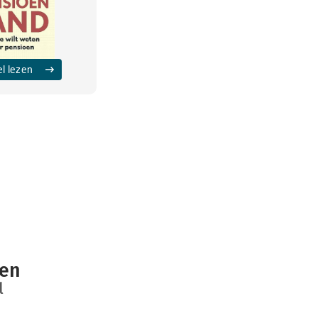
el lezen
ten
l