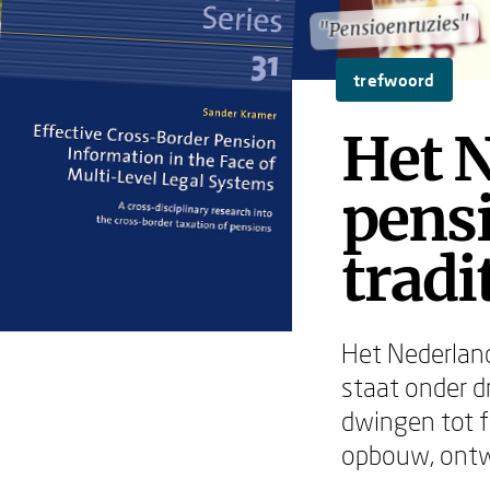
"Pensioenruzies"
"Pensioenruzies"
trefwoord
Het 
pensi
tradi
Het Nederland
staat onder d
dwingen tot f
opbouw, ontw