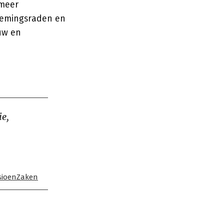
 meer
nemingsraden en
uw en
ie,
sioenZaken