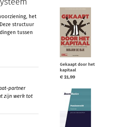
 systeem
voorziening, het
 Deze structuur
udingen tussen
Gekaapt door het
kapitaal
€ 21,99
aat-partner
 zijn werk tot