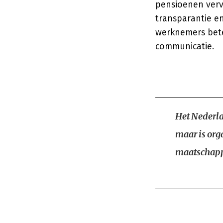
pensioenen verv
transparantie e
werknemers bete
communicatie.
Het Nederlan
maar is org
maatschapp