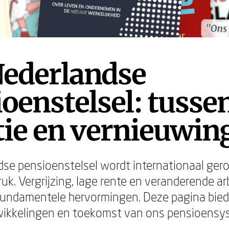
"Ons 
"Ons 
Nederlandse
oenstelsel: tusse
tie en vernieuwin
se pensioenstelsel wordt internationaal ger
ruk. Vergrijzing, lage rente en veranderende a
undamentele hervormingen. Deze pagina biedt 
ikkelingen en toekomst van ons pensioensy