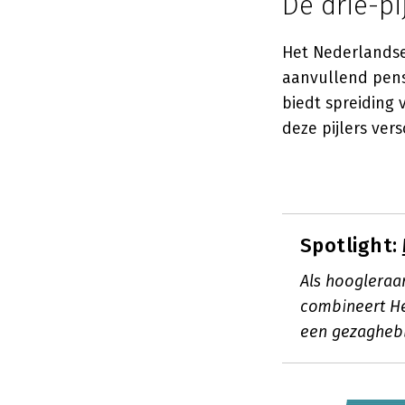
De drie-pi
Het Nederlandse 
aanvullend pensi
biedt spreiding
deze pijlers ver
Spotlight:
Als hoogleraa
combineert He
een gezagheb