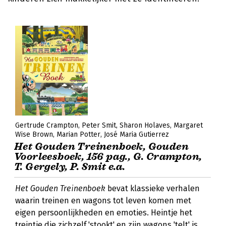
Gertrude Crampton
Peter Smit
Sharon Holaves
Margaret
Wise Brown
Marian Potter
José Maria Gutierrez
Het Gouden Treinenboek, Gouden
Voorleesboek, 156 pag., G. Crampton,
T. Gergely, P. Smit e.a.
Het Gouden Treinenboek
bevat klassieke verhalen
waarin treinen en wagons tot leven komen met
eigen persoonlijkheden en emoties. Heintje het
treintje die zichzelf 'stookt' en zijn wagons 'telt' is