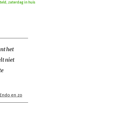
teld, zaterdag in huis
nt het
lt niet
te
Endo en zo