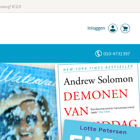
 vanaf €20
Inloggen
010-4731397
Personen
Trefwoorden