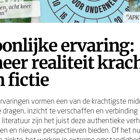
en, acht keer
en, acht keer
an"
an"
"APK
"APK
onlijke ervaring:
er realiteit krac
 fictie
ervaringen vormen een van de krachtigste mi
e dragen, inzicht te verschaffen en verbindin
 literatuur zijn het juist deze authentieke ver
eren en nieuwe perspectieven bieden. Of het n
 ziekte, het werken in extreme omstandighed