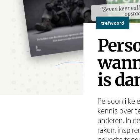
"Zeven keer vall
"Zeven keer vall
opsta
opsta
trefwoord
Perso
wanne
is dan
Persoonlijke 
kennis over t
anderen. In de
raken, inspir
gevecht tegen