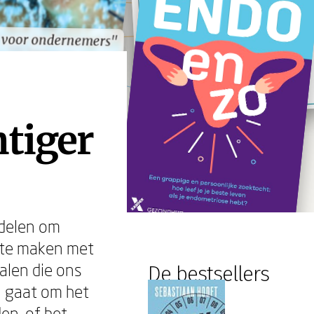
 voor ondernemers"
 voor ondernemers"
htiger
ddelen om
g te maken met
halen die ons
De bestsellers
u gaat om het
en, of het