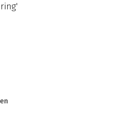
ring'
m
den