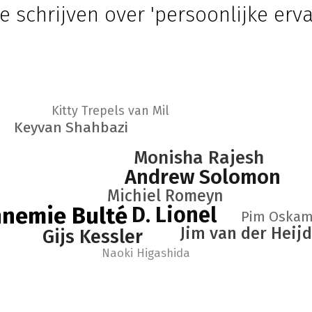
e schrijven over 'persoonlijke erva
Kitty Trepels van Mil
Keyvan Shahbazi
Monisha Rajesh
Andrew Solomon
Michiel Romeyn
nemie Bulté
D. Lionel
Pim Oska
Jim van der Heij
Gijs Kessler
Naoki Higashida