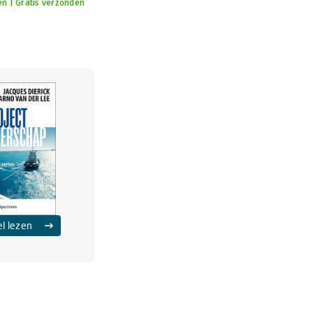
en | Gratis verzonden
el lezen