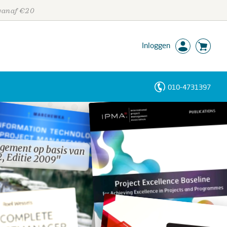
 vanaf €20
Inloggen
010-4731397
Personen
Trefwoorden
gement op basis van
gement op basis van
, Editie 2009"
, Editie 2009"