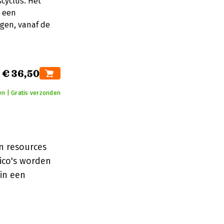
scyclus. Het
t een
gen, vanaf de
€ 36,50
en | Gratis verzonden
en resources
sico's worden
in een