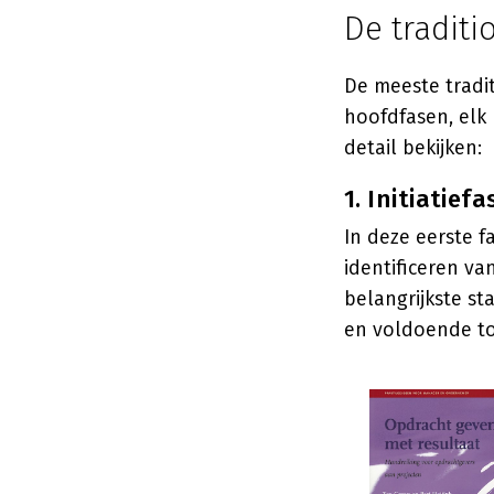
De traditi
De meeste tradit
hoofdfasen, elk 
detail bekijken:
1. Initiatiefa
In deze eerste f
identificeren v
belangrijkste st
en voldoende t