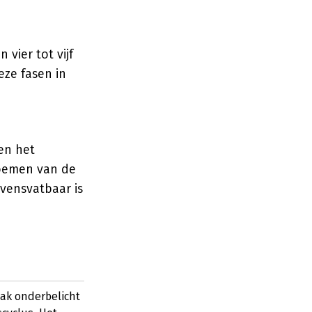
vier tot vijf
eze fasen in
en het
noemen van de
evensvatbaar is
aak onderbelicht