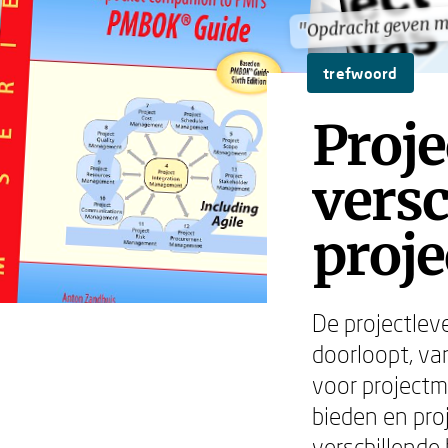
"Opdracht geven m
"Opdracht geven m
trefwoord
Proje
versc
proje
De projectlev
doorloopt, van
voor projectm
bieden en pro
verschillende