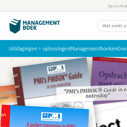
Op werkda
Uitdagingen + oplossingen
Managementboeken
Ove
"PMI’s PMBOK® Guide in e
"PMI’s PMBOK® Guide in e
notendop"
notendop"