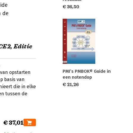
eide
€ 36,50
n de
E2, Editie
n
PMI’s PMBOK® Guide in
 van opstarten
een notendop
p basis van
€ 21,26
ieert die in elke
en tussen de
€ 37,01