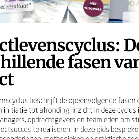
et resultaat"
et resultaat"
ctlevenscyclus: D
hillende fasen va
ct
enscyclus beschrijft de opeenvolgende fasen d
 initiatie tot afronding. Inzicht in deze cyclus 
anagers, opdrachtgevers en teamleden om st
jectsucces te realiseren. In deze gids besprek
 benaderingen, methodieken en praktische to