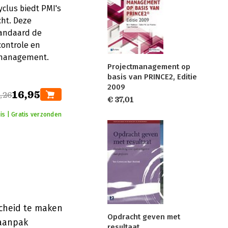
clus biedt PMI's
ht. Deze
tandaard de
controle en
ctmanagement.
Projectmanagement op
basis van PRINCE2, Editie
2009
16,95
,26
€ 37,01
is | Gratis verzonden
scheid te maken
Opdracht geven met
 aanpak
resultaat