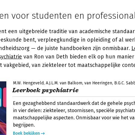
n voor studenten en professiona
ent een uitgebreide traditie van academische standaar
eskunde bent, verpleegkundige in opleiding of al wer
ondheidszorg — de juiste handboeken zijn onmisbaar.
L
sychiatrie
van
Ron van Deth
bieden elk op hun manier 
t vakgebied, van ziekteleer tot maatschappelijke conte
M.W. Hengeveld
A.J.L.M. van Balkom
van Heeringen
B.G.C. Sab
Leerboek psychiatrie
Een gezaghebbend standaardwerk dat de gehele psychia
in vier delen: ziekteleer, stoornissen, speciële psychiat
maatschappelijke aspecten. Onmisbaar voor wie het va
begrijpen.
Boek bekijken