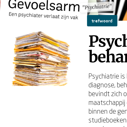
"Psychiatrie"
"Psychiatrie"
trefwoord
Psych
behan
Psychiatrie i
diagnose, beh
bevindt zich o
maatschappij 
binnen de gen
studieboeken 