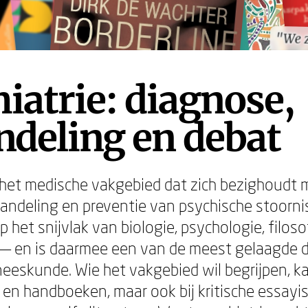
"We z
"We z
iatrie: diagnose,
deling en debat
s het medische vakgebied dat zich bezighoudt 
andeling en preventie van psychische stoorni
p het snijvlak van biologie, psychologie, filoso
— en is daarmee een van de meest gelaagde di
eeskunde. Wie het vakgebied wil begrijpen, kan
en handboeken, maar ook bij kritische essayis