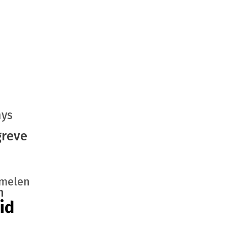
ys
greve
melen
n
id