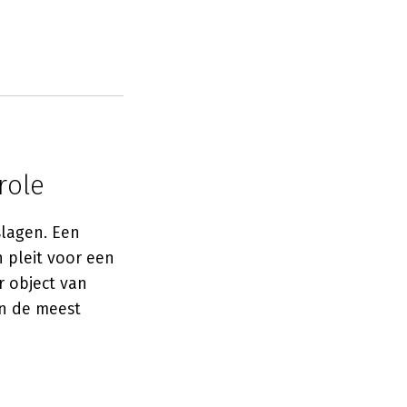
role
slagen. Een
 pleit voor een
r object van
an de meest