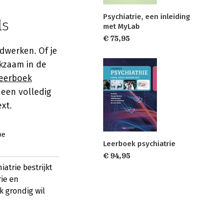
Psychiatrie, een inleiding
ls
met MyLab
€ 75,95
dwerken. Of je
kzaam in de
eerboek
een volledig
xt.
be
Leerboek psychiatrie
€ 94,95
trie bestrijkt
rie en
k grondig wil