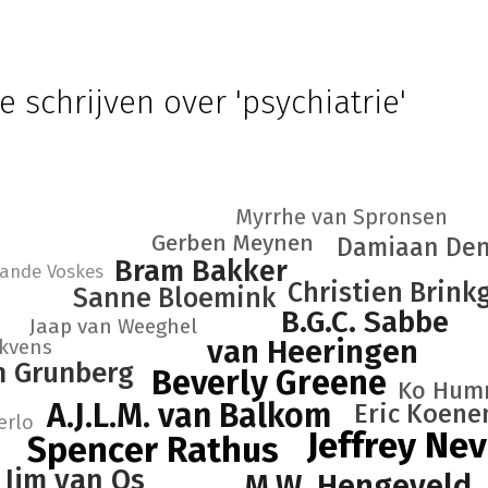
e schrijven over 'psychiatrie'
Myrrhe van Spronsen
Gerben Meynen
Damiaan Den
Bram Bakker
lande Voskes
Christien Brink
Sanne Bloemink
B.G.C. Sabbe
Jaap van Weeghel
van Heeringen
kvens
n Grunberg
Beverly Greene
Ko Hum
A.J.L.M. van Balkom
Eric Koene
erlo
Jeffrey Nev
Spencer Rathus
Jim van Os
M.W. Hengeveld