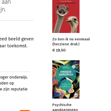
t aan
jn.
reed beeld geven
Zo ben ik nu eenmaal
(herziene druk)
haar toekomst.
€ 19,50
hoger onderwijs.
oden op
e zijn reputatie
Psychische
aandoeningen