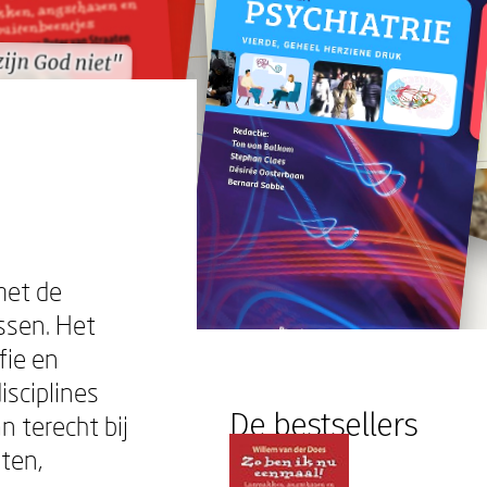
ijn God niet"
ijn God niet"
met de
ssen. Het
fie en
sciplines
De bestsellers
 terecht bij
ten,