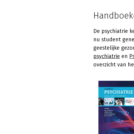
Handboeke
De psychiatrie k
nu student gene
geestelijke gez
psychiatrie
en
P
overzicht van he