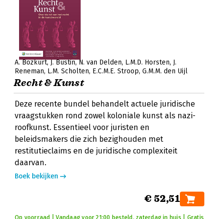
A. Bozkurt
J. Bustin
N. van Delden
L.M.D. Horsten
J.
Reneman
L.M. Scholten
E.C.M.E. Stroop
G.M.M. den Uijl
Recht & Kunst
Deze recente bundel behandelt actuele juridische
vraagstukken rond zowel koloniale kunst als nazi-
roofkunst. Essentieel voor juristen en
beleidsmakers die zich bezighouden met
restitutieclaims en de juridische complexiteit
daarvan.
Boek bekijken
€ 52,51
Op voorraad | Vandaag voor 21:00 besteld, zaterdag in huis | Gratis