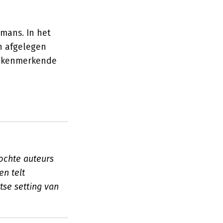
mans. In het
n afgelegen
ar kenmerkende
kochte auteurs
n telt
se setting van