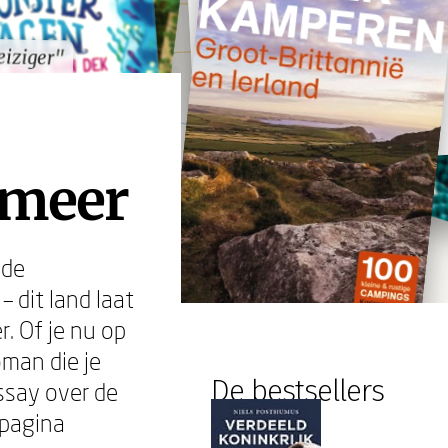
eiziger"
eiziger"
 meer
jde
– dit land laat
r. Of je nu op
oman die je
De bestsellers
say over de
 pagina