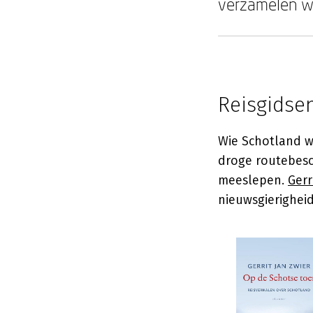
verzamelen w
Reisgidse
Wie Schotland wi
droge routebesch
meeslepen.
Gerr
nieuwsgierighei