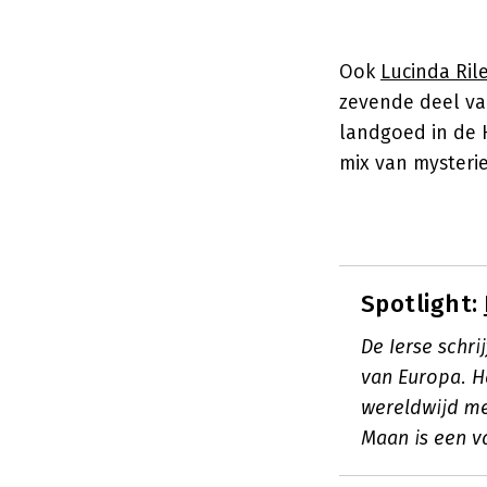
Ook
Lucinda Ril
zevende deel va
landgoed in de 
mix van mysteri
Spotlight:
De Ierse schri
van Europa. H
wereldwijd me
Maan is een va