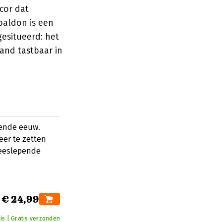
cor dat
aldon is een
gesitueerd: het
and tastbaar in
iende eeuw.
eer te zetten
meeslepende
€ 24,99
is | Gratis verzonden