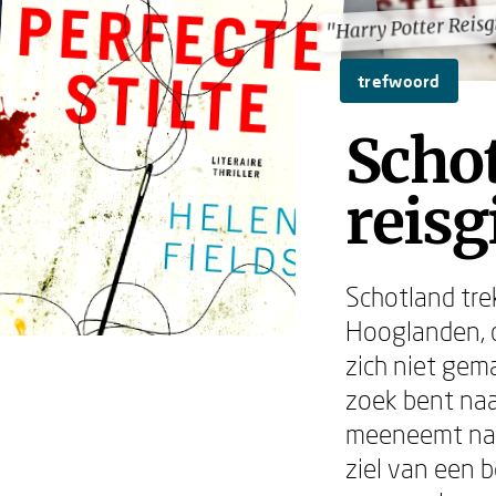
"Harry Potter Reisg
"Harry Potter Reisg
trefwoord
Schot
reis
Schotland trek
Hooglanden, de
zich niet gema
zoek bent naa
meeneemt naa
ziel van een b