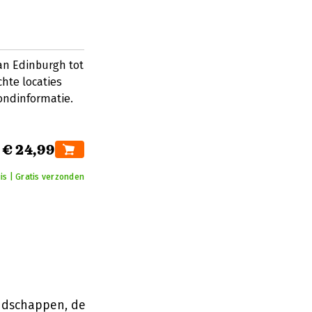
an Edinburgh tot
chte locaties
ondinformatie.
€ 24,99
is | Gratis verzonden
andschappen, de