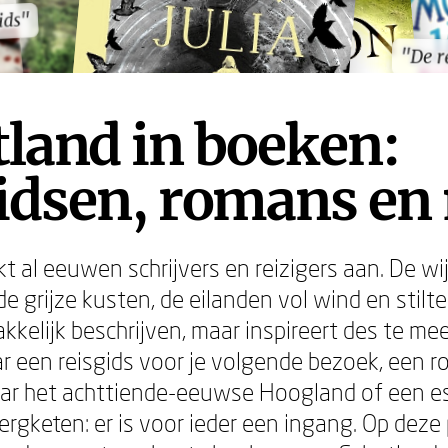
ids"
ids"
"De r
"De r
land in boeken:
gidsen, romans en
t al eeuwen schrijvers en reizigers aan. De wi
 grijze kusten, de eilanden vol wind en stilte 
kkelijk beschrijven, maar inspireert des te mee
r een reisgids voor je volgende bezoek, een r
r het achttiende-eeuwse Hoogland of een es
ergketen: er is voor ieder een ingang. Op deze