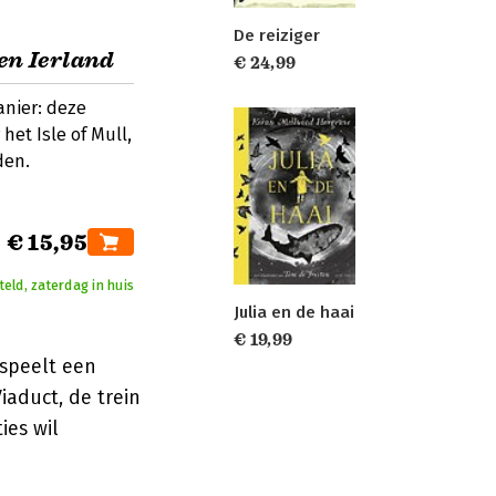
De reiziger
en Ierland
€ 24,99
anier: deze
het Isle of Mull,
den.
€ 15,95
eld, zaterdag in huis
Julia en de haai
€ 19,99
 speelt een
iaduct, de trein
ies wil