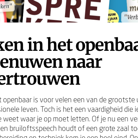
eken"
eken"
"Ver
"Ver
en in het openba
zenuwen naar
vertrouwen
t openbaar is voor velen een van de grootste
ionele leven. Toch is het een vaardigheid die 
je weet waar je op moet letten. Of je nu een v
een bruiloftsspeech houdt of een grote zaal t
rbereiding en techniek kom je een heel eind. O