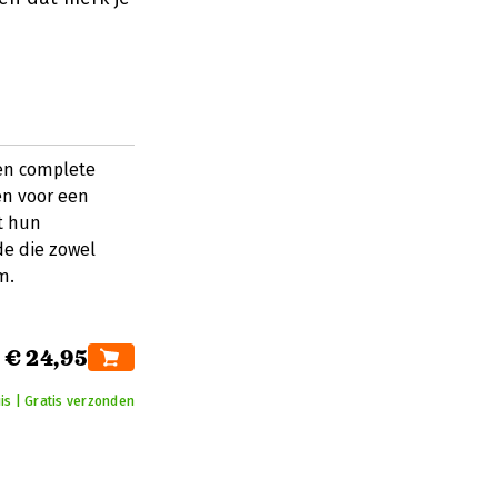
een complete
en voor een
t hun
e die zowel
m.
€ 24,95
is | Gratis verzonden