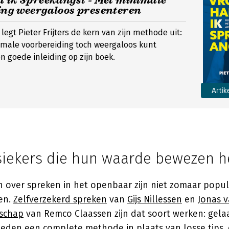
d ik Spreekangst - Met minimale
ing weergaloos presenteren
legt Pieter Frijters de kern van zijn methode uit:
imale voorbereiding toch weergaloos kunt
n goede inleiding op zijn boek.
Artik
siekers die hun waarde bewezen 
over spreken in het openbaar zijn niet zomaar popula
en.
Zelfverzekerd spreken
van
Gijs Nillessen
en
Jonas v
rschap
van Remco Claassen zijn dat soort werken: gelaa
bieden een complete methode in plaats van losse tips,