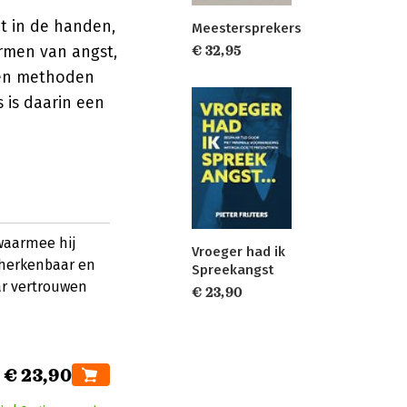
t in de handen,
Meestersprekers
rmen van angst,
€ 32,95
ben methoden
 is daarin een
 waarmee hij
Vroeger had ik
 herkenbaar en
Spreekangst
ar vertrouwen
€ 23,90
€ 23,90