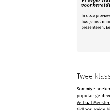
Vroeger ha
voorbereid
In deze preview 
hoe je met min
presenteren. Ee
Twee klas
Sommige boeken 
populair geblev
Verbaal Meeste
tijdloos. Beide 