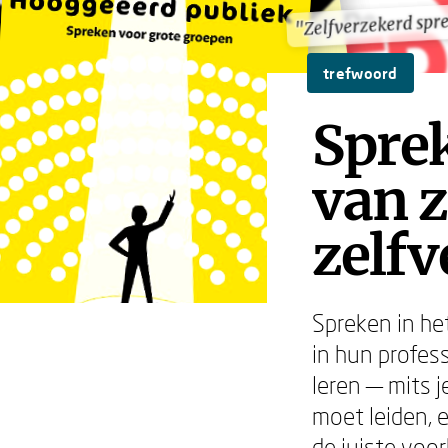
"Zelfverzekerd spr
"Zelfverzekerd spr
trefwoord
Sprek
van 
zelf
Spreken in he
in hun profess
leren — mits 
moet leiden, 
de juiste voo