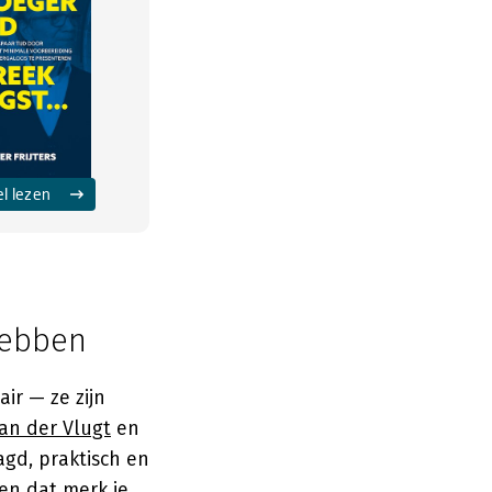
el lezen
hebben
ir — ze zijn
an der Vlugt
en
gd, praktisch en
 en dat merk je