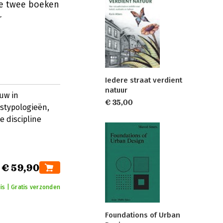
de twee boeken
r
Iedere straat verdient
natuur
uw in
€ 35,00
stypologieën,
 discipline
€ 59,90
is | Gratis verzonden
Foundations of Urban