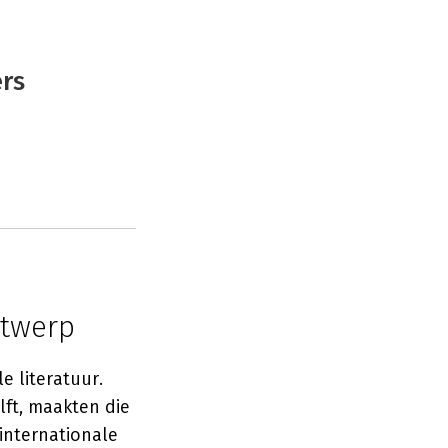
rs
ntwerp
e literatuur.
lft, maakten die
internationale