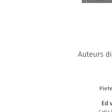
Auteurs di
Piet
Ed 
Catja