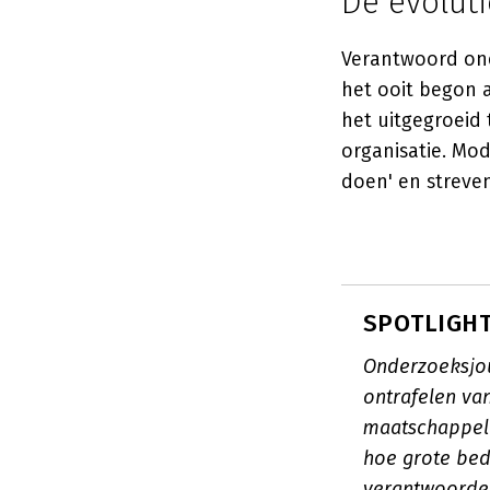
De evolut
Verantwoord ond
het ooit begon al
het uitgegroeid 
organisatie. Mo
doen' en streve
SPOTLIGHT:
Onderzoeksjour
ontrafelen va
maatschappeli
hoe grote bed
verantwoordeli