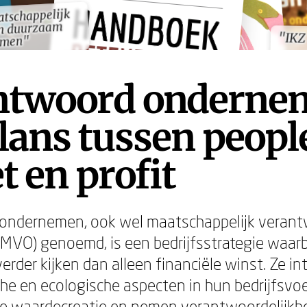
atschappelijk
atschappelijk
n duurzaam
n duurzaam
"IKZ
"IKZ
emen"
emen"
ntwoord onderne
lans tussen peopl
t en profit
ondernemen, ook wel maatschappelijk veran
VO) genoemd, is een bedrijfsstrategie waarb
erder kijken dan alleen financiële winst. Ze in
sche en ecologische aspecten in hun bedrijfsvoe
e waardecreatie en nemen verantwoordelijkhe