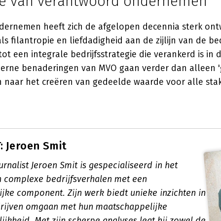
ie van verantwoord ondernemen
ernemen heeft zich de afgelopen decennia sterk ont
s filantropie en liefdadigheid aan de zijlijn van de bed
tot een integrale bedrijfsstrategie die verankerd is in
derne benaderingen van MVO gaan verder dan alleen 
n naar het creëren van gedeelde waarde voor alle sta
 Jeroen Smit
nalist Jeroen Smit is gespecialiseerd in het
n complexe bedrijfsverhalen met een
jke component. Zijn werk biedt unieke inzichten in
rijven omgaan met hun maatschappelijke
jkheid. Met zijn scherpe analyses legt hij zowel de