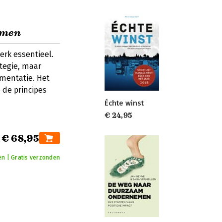
emen
erk essentieel.
ategie, maar
ementatie. Het
 de principes
Échte winst
€ 24,95
€ 68,95
en | Gratis verzonden