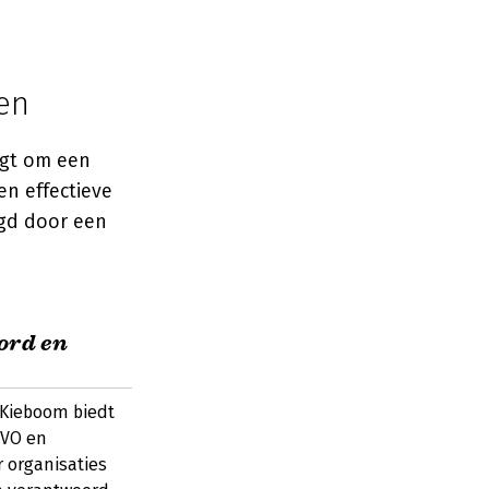
en
agt om een
en effectieve
lgd door een
ord en
 Kieboom biedt
MVO en
 organisaties