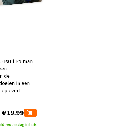
CEO Paul Polman
 een
in de
doelen in een
oplevert.
€ 19,99
eld, woensdag in huis