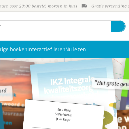
gen voor 23:00 besteld, morgen in huis
Gratis verzending
rige boeken
Interactief leren
Nu lezen
"Het grote gev
"Het grote gev
ord
ord