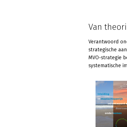
Van theor
Verantwoord onde
strategische aan
MVO-strategie be
systematische i