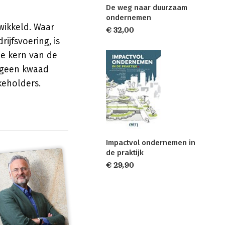
De weg naar duurzaam
ondernemen
wikkeld. Waar
€ 32,00
rijfsvoering, is
 de kern van de
'geen kwaad
keholders.
Impactvol ondernemen in
de praktijk
€ 29,90