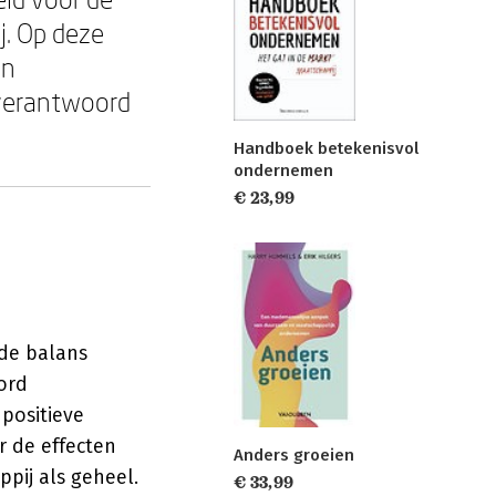
j. Op deze
en
 verantwoord
Handboek betekenisvol
ondernemen
€ 23,99
de balans
oord
positieve
r de effecten
Anders groeien
pij als geheel.
€ 33,99