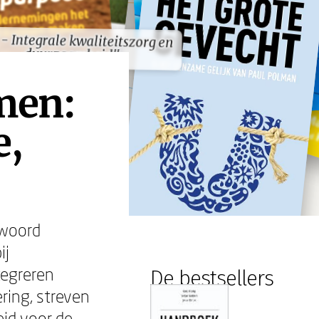
 - Integrale kwaliteitszorg en
 - Integrale kwaliteitszorg en
duurzaamheid"
duurzaamheid"
men:
e,
twoord
ij
tegreren
De bestsellers
ring, streven
id voor de