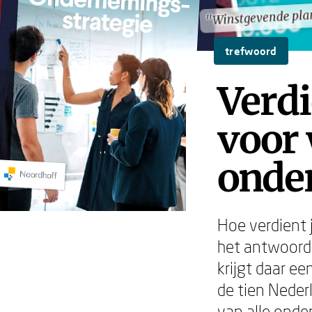
"Winstgevende pl
"Winstgevende pl
trefwoord
Verdi
voor
onde
Hoe verdient 
het antwoord 
krijgt daar e
de tien Neder
van alle onde