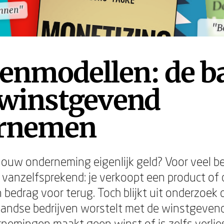
annen"
annen"
"B
"B
enmodellen: de b
 winstgevend
rnemen
jouw onderneming eigenlijk geld? Voor veel bed
vanzelfsprekend: je verkoopt een product of 
en bedrag voor terug. Toch blijkt uit onderzoek
landse bedrijven worstelt met de winstgevend
rnemingen maakt geen winst of is zelfs verlie