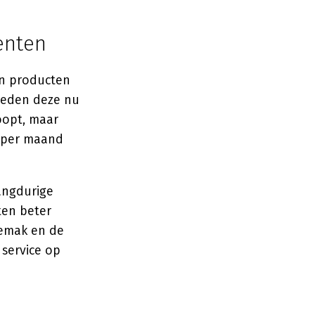
enten
an producten
bieden deze nu
oopt, maar
s per maand
angdurige
ten beter
gemak en de
 service op