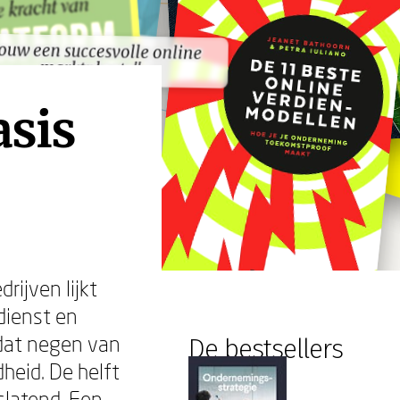
ouw een succesvolle online
ouw een succesvolle online
marktplaats"
marktplaats"
asis
rijven lijkt
dienst en
 dat negen van
De bestsellers
heid. De helft
slatend. Een