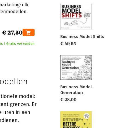
arketing: elk
ekenmodellen.
€ 27,50
Business Model Shifts
€ 49,95
uis | Gratis verzonden
odellen
Business Model
Generation
itionele model:
€ 28,00
kent grenzen. Er
e uren in een
rdienen.