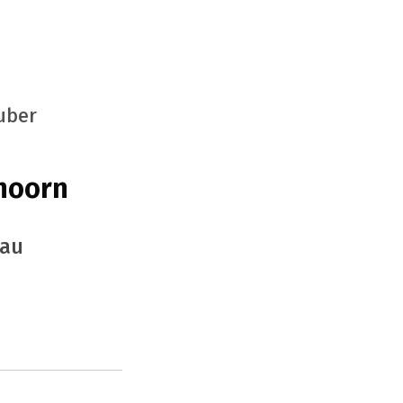
uber
hoorn
au