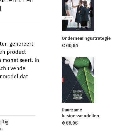
.
Ondernemingsstrategie
sten genereert
€ 60,95
een product
 monetiseert. In
schuivende
ienmodel dat
Duurzame
businessmodellen
jftig
€ 59,95
an