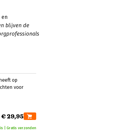
 en
n blijven de
orgprofessionals
heeft op
ichten voor
€ 29,95
is | Gratis verzonden