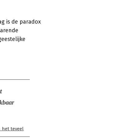
g is de paradox
varende
eestelijke
t
ikbaar
 het teveel