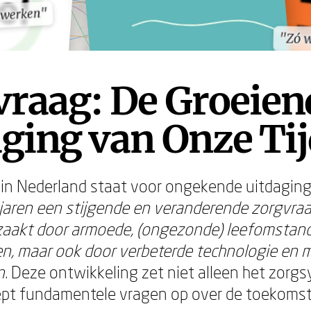
nwerken"
nwerken"
"Zó 
"Zó 
vraag: De Groeien
ging van Onze Ti
 in Nederland staat voor ongekende uitdagin
jaren een stijgende en veranderende zorgvraa
zaakt door armoede, (ongezonde) leefomstan
n, maar ook door verbeterde technologie en 
n.
Deze ontwikkeling zet niet alleen het zorg
ept fundamentele vragen op over de toekomst