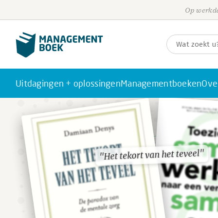
Op werkda
Uitdagingen + oplossingen
Managementboeken
Ove
"Het tekort van het teveel"
"Het tekort van het teveel"