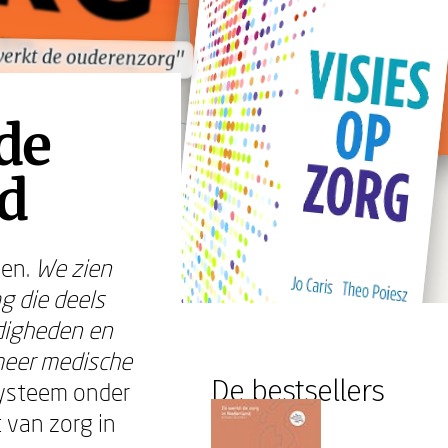
werkt de ouderenzorg"
werkt de ouderenzorg"
de
jd
gen.
We zien
g die deels
digheden en
meer medische
De bestsellers
systeem onder
 van zorg in