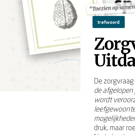
"Toezien op same
"Toezien op same
trefwoord
Zorg
Uitda
De zorgvraag
de afgelopen 
wordt veroor
leefgewoonte
mogelijkhede
druk, maar ro