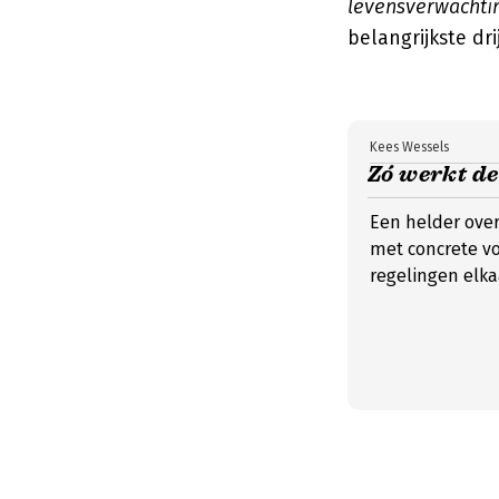
levensverwachti
belangrijkste d
Kees Wessels
Zó werkt d
Een helder over
met concrete v
regelingen elka