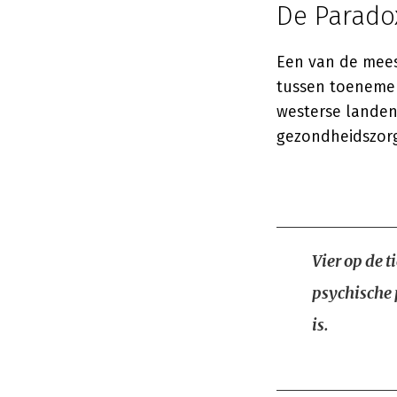
De Parado
Een van de mees
tussen toenemen
westerse landen 
gezondheidszorg
Vier op de t
psychische 
is.