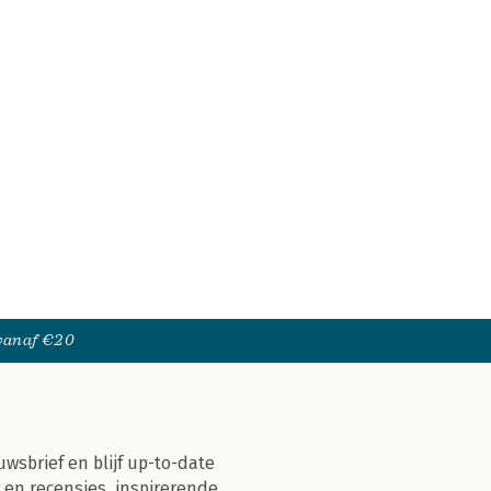
 vanaf €20
uwsbrief en blijf up-to-date
 en recensies, inspirerende