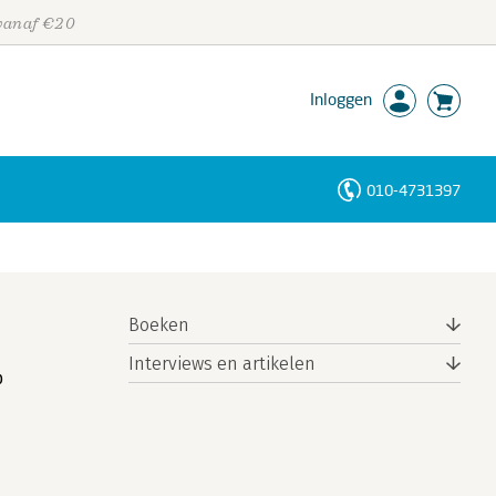
 vanaf €20
Inloggen
010-4731397
Personen
Trefwoorden
Boeken
Interviews en artikelen
p