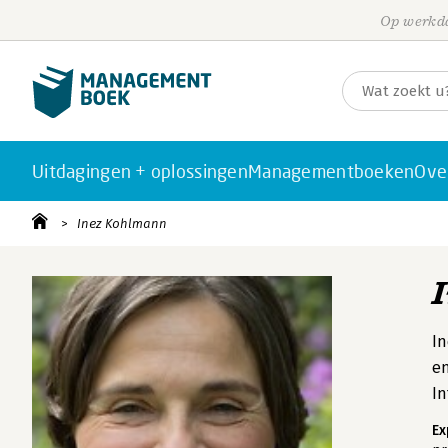
Op werkda
Uitdagingen + oplossingen
Managementboeken
Ove
Inez Kohlmann
In
en
In
Ex