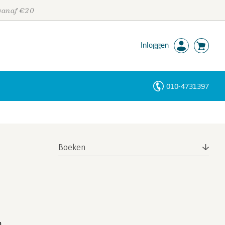
 vanaf €20
Inloggen
010-4731397
Personen
Trefwoorden
Boeken
n