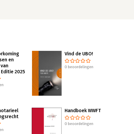
orkoming
Vind de UBO!
sen en
 van
0 beoordelingen
 Editie 2025
en
otarieel
Handboek WWFT
ngsrecht
0 beoordelingen
en