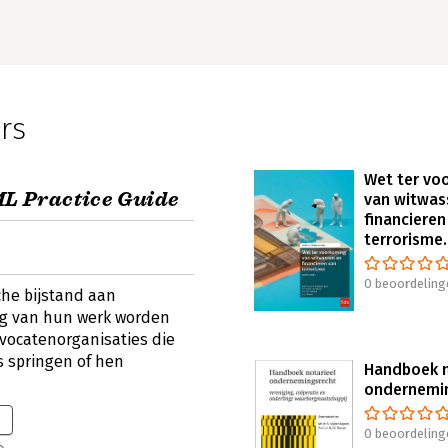
rs
Wet ter vo
 Practice Guide
van witwas
financieren
terrorisme.
0 beoordeling
che bijstand aan
ng van hun werk worden
dvocatenorganisaties die
s springen of hen
Handboek n
ondernemi
0 beoordeling