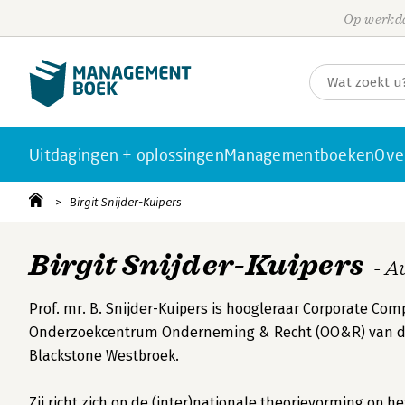
Op werkda
Uitdagingen + oplossingen
Managementboeken
Ove
Birgit Snijder-Kuipers
Birgit Snijder-Kuipers
- A
Prof. mr. B. Snijder-Kuipers is hoogleraar Corporate C
Onderzoekcentrum Onderneming & Recht (OO&R) van de R
Blackstone Westbroek.
Zij richt zich op de (inter)nationale theorievorming op h