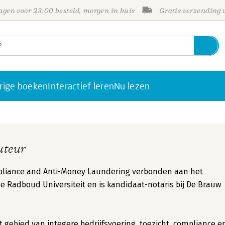
gen voor 23:00 besteld, morgen in huis
Gratis verzending
rige boeken
Interactief leren
Nu lezen
uteur
ompliance and Anti-Money Laundering verbonden aan het
adboud Universiteit en is kandidaat-notaris bij De Brauw
et gebied van integere bedrijfsvoering, toezicht, compliance e