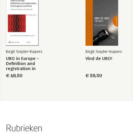
Birgit Snijder-Kuipers
Birgit Snijder-Kuipers
UBO in Europe -
Vind de UBO!
Definition and
registration in
European countries
€ 49,50
€ 59,50
Rubrieken