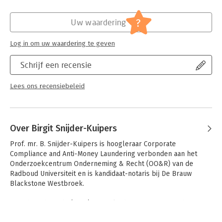
Hoofdrubriek:
Juridisch
Jongbloed:
Ondernemingsrecht
?
Uw waardering
Log in om uw waardering te geven
Schrijf een recensie
Lees ons recensiebeleid
Over Birgit Snijder-Kuipers
Prof. mr. B. Snijder-Kuipers is hoogleraar Corporate 
Compliance and Anti-Money Laundering verbonden aan het 
Onderzoekcentrum Onderneming & Recht (OO&R) van de 
Radboud Universiteit en is kandidaat-notaris bij De Brauw 
Blackstone Westbroek.

Zij richt zich op de (inter)nationale theorievorming op het 
gebied van integere bedrijfsvoering, toezicht, compliance en 