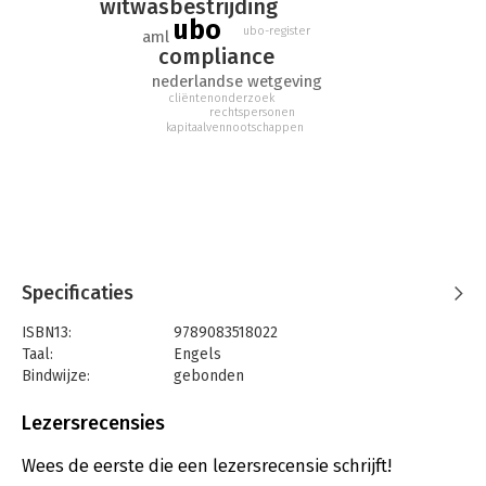
witwasbestrijding
ubo
ubo-register
aml
compliance
nederlandse wetgeving
cliëntenonderzoek
rechtspersonen
kapitaalvennootschappen
Specificaties
ISBN13:
9789083518022
Taal:
Engels
Bindwijze:
gebonden
Aantal pagina's:
214
Uitgever:
Iustitia Scripta
Lezersrecensies
Druk:
1
Verschijningsdatum:
15-5-2025
Wees de eerste die een lezersrecensie schrijft!