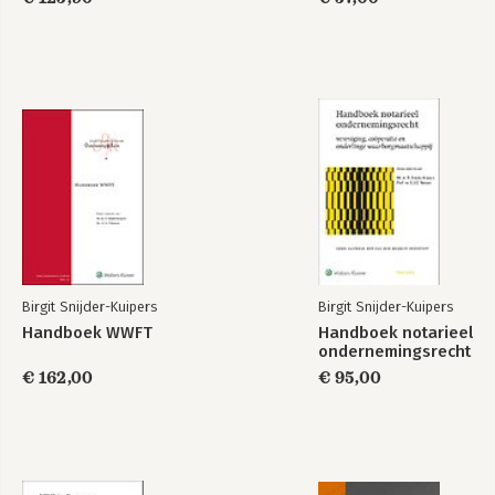
2025
Implementation of
Wet ter voorkoming
the new EU AML-
van witwassen en
package for
financieren van
notaries
terrorisme. Editie
2025
Bekijk alle boeken
Birgit Snijder-Kuipers
Birgit Snijder-Kuipers
Handboek WWFT
Handboek notarieel
ondernemingsrecht
€ 162,00
€ 95,00