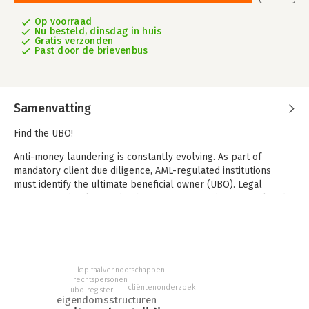
Op voorraad
Nu besteld, dinsdag in huis
Gratis verzonden
Past door de brievenbus
Samenvatting
Find the UBO!
Anti-money laundering is constantly evolving. As part of
mandatory client due diligence, AML-regulated institutions
must identify the ultimate beneficial owner (UBO). Legal
entities need to know who their UBOs are, and AML-regulated
institutions must investigate their client's UBOs and report
discrepancies to the Dutch UBO register.
This book sets out 100 common structures, serving as
examples of who are considered UBOs and on what basis
kapitaalvennootschappen
registration in the UBO register should take place.
rechtspersonen
cliëntenonderzoek
ubo-register
eigendomsstructuren