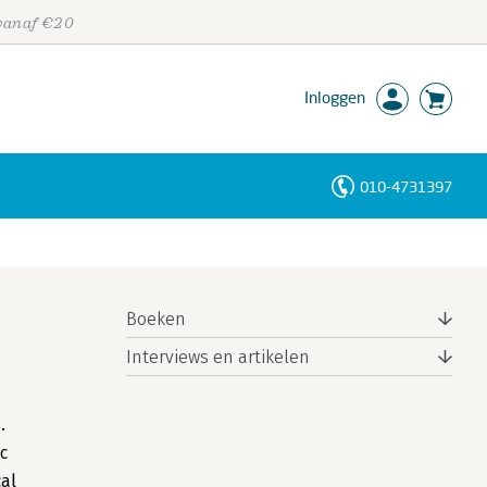
 vanaf €20
Inloggen
010-4731397
Personen
Trefwoorden
Boeken
Interviews en artikelen
.
ic
cal