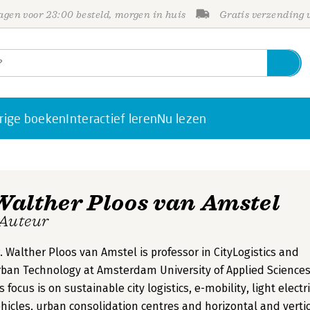
gen voor 23:00 besteld, morgen in huis
Gratis verzending
rige boeken
Interactief leren
Nu lezen
Walther Ploos van Amstel
 Auteur
. Walther Ploos van Amstel is professor in CityLogistics and
ban Technology at Amsterdam University of Applied Sciences
s focus is on sustainable city logistics, e-mobility, light electr
hicles, urban consolidation centres and horizontal and verti