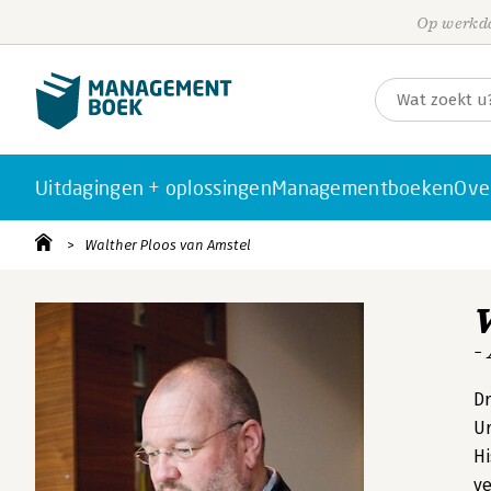
Op werkda
Uitdagingen + oplossingen
Managementboeken
Ove
Walther Ploos van Amstel
-
Dr
Ur
Hi
ve