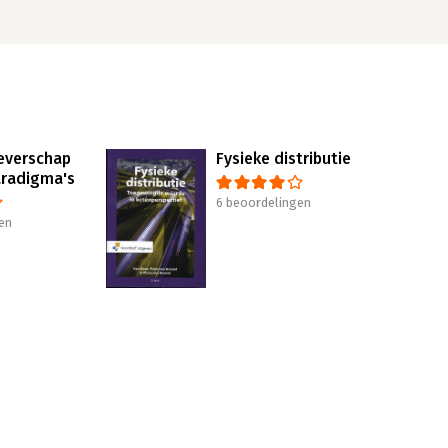
everschap
Fysieke distributie
aradigma's
6 beoordelingen
en