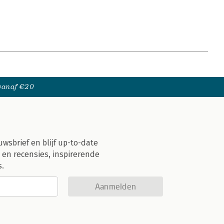
 vanaf €20
uwsbrief en blijf up-to-date
 en recensies, inspirerende
s.
Aanmelden