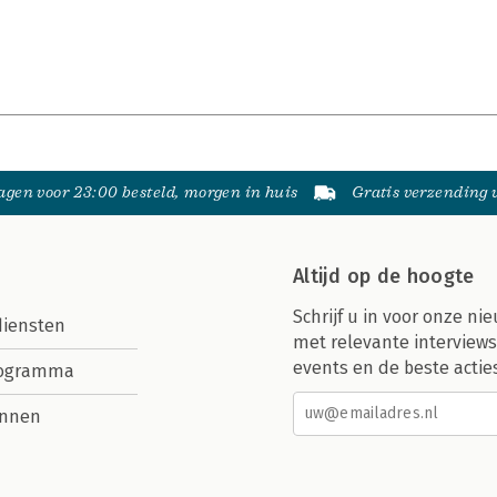
gen voor 23:00 besteld, morgen in huis
Gratis verzending
Altijd op de hoogte
Schrijf u in voor onze nie
diensten
met relevante interviews
events en de beste actie
rogramma
nnen