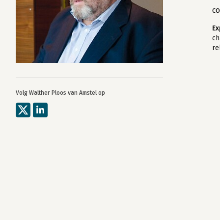
co
Ex
ch
re
Volg Walther Ploos van Amstel op