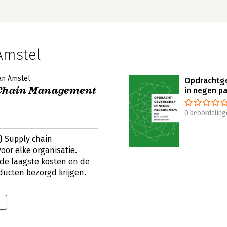
Amstel
an Amstel
Opdrachtg
 Chain Management
in negen p
0 beoordeling
)
Supply chain
oor elke organisatie.
 de laagste kosten en de
oducten bezorgd krijgen.