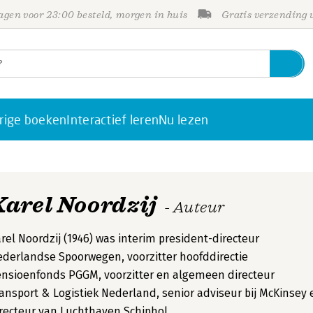
gen voor 23:00 besteld, morgen in huis
Gratis verzending
rige boeken
Interactief leren
Nu lezen
Karel Noordzij
- Auteur
rel Noordzij (1946) was interim president-directeur
derlandse Spoorwegen, voorzitter hoofddirectie
nsioenfonds PGGM, voorzitter en algemeen directeur
ansport & Logistiek Nederland, senior adviseur bij McKinsey 
recteur van Luchthaven Schiphol.