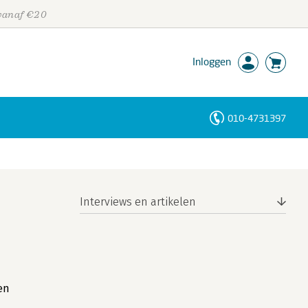
 vanaf €20
Inloggen
010-4731397
Personen
Trefwoorden
Interviews en artikelen
en