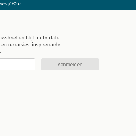
 vanaf €20
uwsbrief en blijf up-to-date
 en recensies, inspirerende
s.
Aanmelden