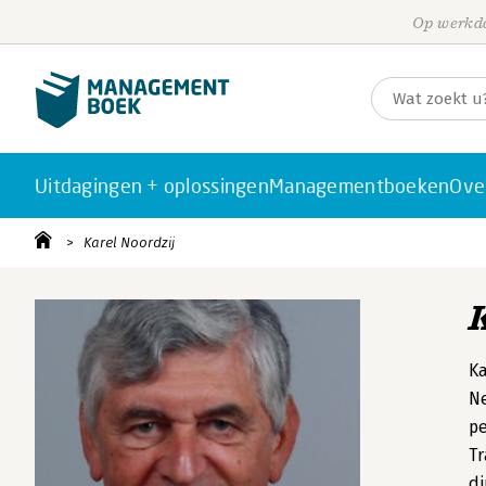
Op werkda
Uitdagingen + oplossingen
Managementboeken
Ove
Karel Noordzij
Ka
Ne
pe
Tr
di