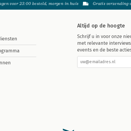
gen voor 23:00 besteld, morgen in huis
Gratis verzending
Altijd op de hoogte
Schrijf u in voor onze nie
diensten
met relevante interviews
events en de beste actie
rogramma
nnen