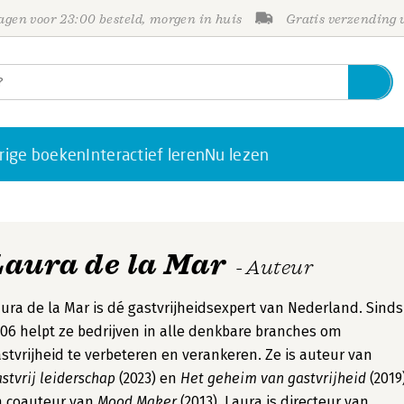
gen voor 23:00 besteld, morgen in huis
Gratis verzending
rige boeken
Interactief leren
Nu lezen
Laura de la Mar
- Auteur
ura de la Mar is dé gastvrijheidsexpert van Nederland. Sinds
06 helpt ze bedrijven in alle denkbare branches om
stvrijheid te verbeteren en verankeren. Ze is auteur van
stvrij leiderschap
(2023) en
Het geheim van gastvrijheid
(2019
n coauteur van
Mood Maker
(2013). Laura is directeur van