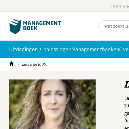
Op werkda
Uitdagingen + oplossingen
Managementboeken
Ove
Laura de la Mar
La
20
ga
Ga
e