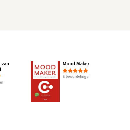
 van
Mood Maker
d
8 beoordelingen
en