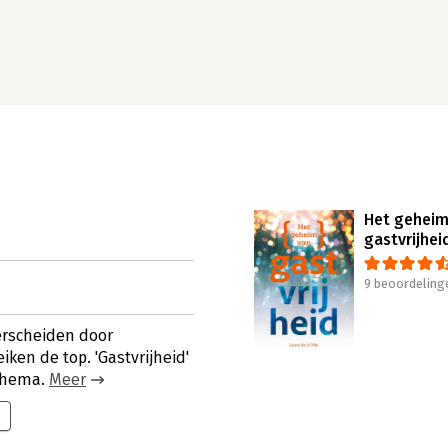
Het geheim
gastvrijhei
9 beoordeling
erscheiden door
iken de top. 'Gastvrijheid'
 thema.
Meer