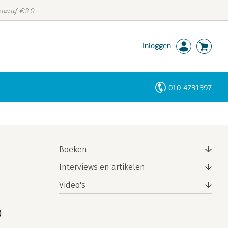
 vanaf €20
Inloggen
010-4731397
Personen
Trefwoorden
Boeken
Interviews en artikelen
Video's
)