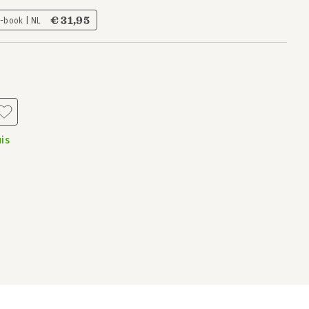
€ 31,95
E-book | NL
is