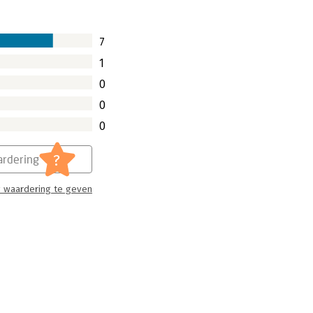
7
1
0
0
0
?
rdering
 waardering te geven