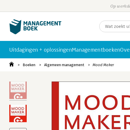
Op werkda
Uitdagingen + oplossingen
Managementboeken
Ove
Boeken
Algemeen management
Mood Maker