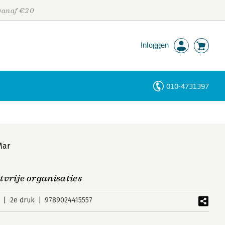
 vanaf €20
Inloggen
010-4731397
Personen
Trefwoorden
Mar
tvrije organisaties
2e druk
9789024415557