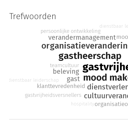
Trefwoorden
dienstbaar l
persoonlijke ontwikkeling
moo
verandermanagement
organisatieveranderi
gastheerschap
gastvrijh
teamcultuur
beleving
mood mak
gast
dienstbaar leiderschap
klanttevredenheid
dienstverle
cultuurveran
gastvrijheidsversnellers
organisatieo
hospitality