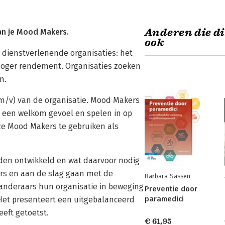
Anderen die di
an je Mood Makers.
ook
 dienstverlenende organisaties: het
 hoger rendement. Organisaties zoeken
n.
(m/v) van de organisatie. Mood Makers
n een welkom gevoel en spelen in op
ze Mood Makers te gebruiken als
rden ontwikkeld en wat daarvoor nodig
ers en aan de slag gaan met de
Barbara Sassen
randeraars hun organisatie in beweging
Preventie door
paramedici
Het presenteert een uitgebalanceerd
eft getoetst.
€ 61,95