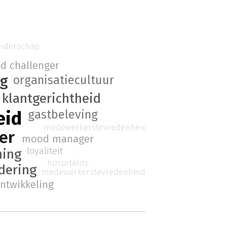
eiderschap
d challenger
ng
organisatiecultuur
klantgerichtheid
gastbeleving
eid
medewerkerstevredenheid
er
mood manager
loyaliteit
ning
hospitality
dering
medewerkerstevredenheid
ntwikkeling