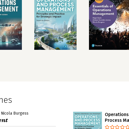
ones
Nicola Burgess
Operations
ent
Process M