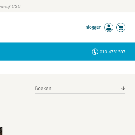
 vanaf €20
Inloggen
010-4731397
Personen
Trefwoorden
Boeken