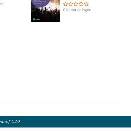
en
0 beoordelingen
 vanaf €20