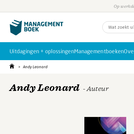
Op werkda
Uitdagingen + oplossingen
Managementboeken
Ove
Andy Leonard
Andy Leonard
- Auteur