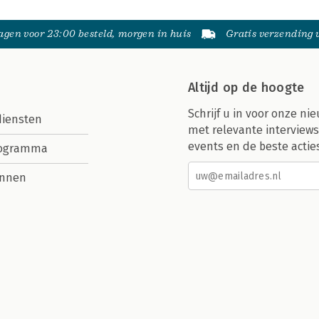
gen voor 23:00 besteld, morgen in huis
Gratis verzending
Altijd op de hoogte
Schrijf u in voor onze nie
diensten
met relevante interviews
events en de beste actie
rogramma
nnen