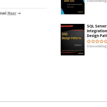
0 beoordeling
evel
Meer
SQL Server
Integration
Design Pat
0 beoordeling