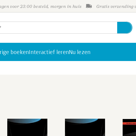
gen voor 23:00 besteld, morgen in huis
Gratis verzending
rige boeken
Interactief leren
Nu lezen