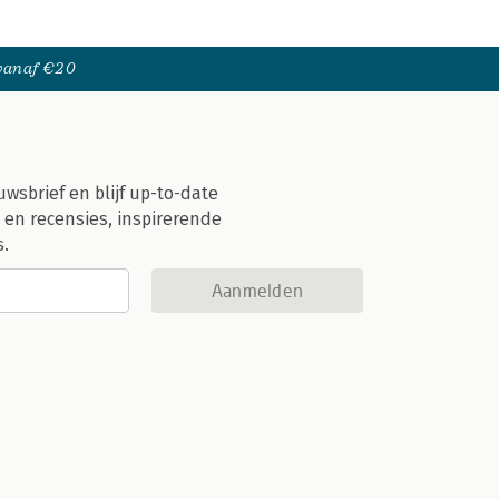
 vanaf €20
uwsbrief en blijf up-to-date
 en recensies, inspirerende
s.
Aanmelden