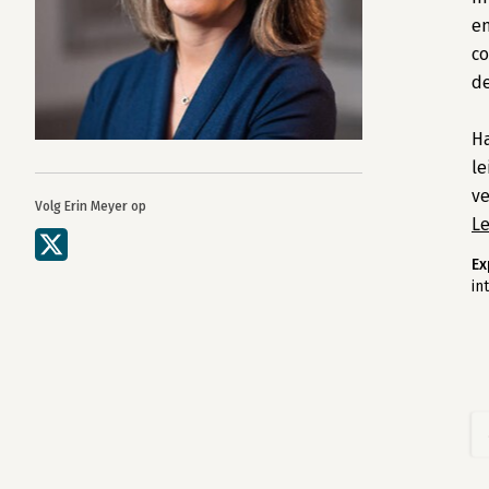
en
co
de
Ha
le
ve
Volg Erin Meyer op
L
Ex
in