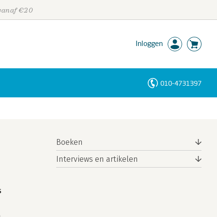
 vanaf €20
Inloggen
010-4731397
Personen
Trefwoorden
Boeken
Interviews en artikelen
s
a