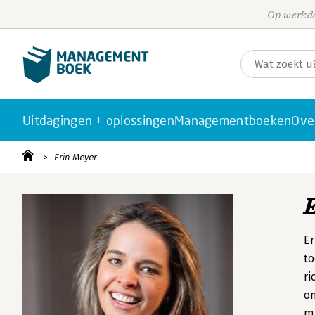
Op werkda
Uitdagingen + oplossingen
Managementboeken
Ove
Erin Meyer
Er
to
ri
om
mu