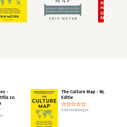
les -
The Culture Map - NL
flix zo
Editie
s
0 beoordelingen
en