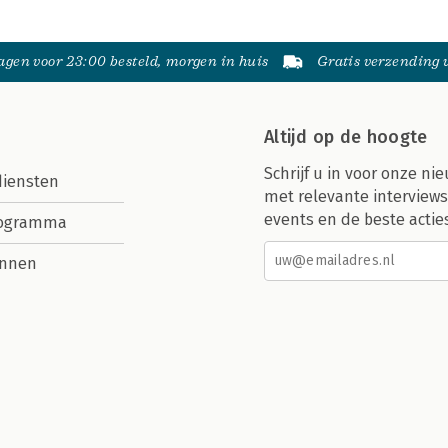
gen voor 23:00 besteld, morgen in huis
Gratis verzending
Altijd op de hoogte
Schrijf u in voor onze nie
diensten
met relevante interviews
events en de beste actie
rogramma
nnen