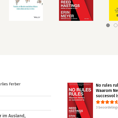
rlies Ferber
No rules ru
Waarom Net
succesvol i
3 beoordeling
r im Ausland,