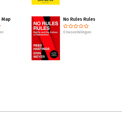
e Map
No Rules Rules
en
0 beoordelingen