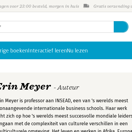
gen voor 23:00 besteld, morgen in huis
Gratis verzending
rige boeken
Interactief leren
Nu lezen
Erin Meyer
- Auteur
in Meyer is professor aan INSEAD, een van 's werelds meest
onaangevende internationale business schools. Haar werk
cht zich op hoe 's werelds meest succesvolle mondiale leider
gaan met de complexiteit van culturele verschillen in een
lticulturele omgeving. Het leven en werken in Afrika, Europ