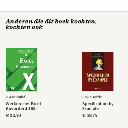
SOM,AANTAL, AANTALARG, MIN, MAX, GEMIDDELDE, AFRONDEN,
AANTAL.ALS, SOM.ALS, GEMIDDELDE.ALS
Werken met grote werkbladen
Anderen die dit boek kochten,
Grafieken maken
kochten ook
Afdrukken en pagina-instelling
VBeducatief
Gojko Adzic
Werken met Excel
Specification by
Gevorderd 365
Example
€ 50,70
€ 59,74