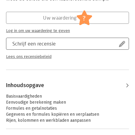
Verschijningsdatum:
1-1-2024
Hoofdrubriek:
IT-management / ICT
?
Uw waardering
Serie:
Praktijkgericht leren
Log in om uw waardering te geven
Schrijf een recensie
Lees ons recensiebeleid
Inhoudsopgave
Basisvaardigheden
Eenvoudige berekening maken
Formules en getalnotaties
Gegevens en formules kopiëren en verplaatsen
Rijen, kolommen en werkbladen aanpassen
Celverwijzingen
Werken met functies: