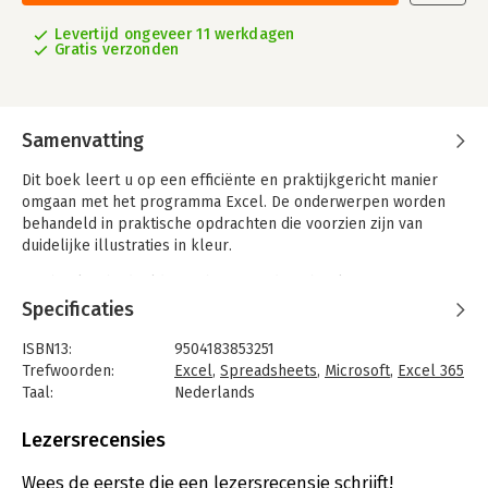
Levertijd ongeveer 11 werkdagen
Gratis verzonden
Samenvatting
Dit boek leert u op een efficiënte en praktijkgericht manier
omgaan met het programma Excel. De onderwerpen worden
behandeld in praktische opdrachten die voorzien zijn van
duidelijke illustraties in kleur.
Het boek is bedoeld voor beginnende gebruikers van
Microsoft Excel, maar ook voor bestaande gebruikers die
Specificaties
efficiënter willen leren werken met Excel.
ISBN13:
9504183853251
Trefwoorden:
Excel
,
Spreadsheets
,
Microsoft
,
Excel 365
Taal:
Nederlands
Bindwijze:
paperback
Aantal pagina's:
186
Lezersrecensies
Uitgever:
VBeducatief
Druk:
2
Wees de eerste die een lezersrecensie schrijft!