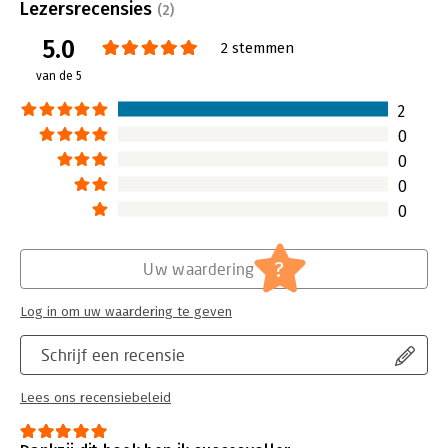
Uitgever:
Uitgeverij Het Boekenschap
Lezersrecensies
(2)
Druk:
1
5.0
Verschijningsdatum:
17-11-2025
2 stemmen
van de 5
Hoofdrubriek:
Ondernemen
2
0
0
0
0
?
Uw waardering
Log in om uw waardering te geven
Schrijf een recensie
Lees ons recensiebeleid