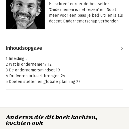
Hij schreef eerder de bestseller 
'Ondernemen is net reizen' en 'Nooit 
meer voor een baas je bed uit!' en is als 
docent Ondernemerschap verbonden 
aan Hogeschool Windesheim. Zijn 
nieuwe boek heet 'Gefeliciteerd met je 
Andere boeken door Oscar Bulthuis
eigen bedrijf'. Hij heeft met zijn boeken, 
lessen en trainingen inmiddels 
Inhoudsopgave
duizenden mensen geïnspireerd op het 
gebied van ondernemerschap. 

1 Inleiding 5
2 Wat is ondernemen? 12
Zijn boeken kenmerken zich door 
3 De ondernemersmindset 19
heldere taal en ze zijn daarom ook vlot 
4 Drijfveren in kaart brengen 24
te lezen. Inhoud, kennis delen en de 
5 Doelen stellen en globale planning 27
lezer laten nadenken en staan altijd 
6 Oriëntatie: de SWOT-analyse 35
voorop. 

7 Het omgaan met risico’s 42
8 Ondernemingsplan schrijven 50
9 Praktische aspecten bij ondernemen 53
10 Marktonderzoek 62
Ondernemen is net
Cyberveiligheid in
Anderen die dit boek kochten,
11 Het bepalen van je doelgroep: doelgroepanalyse 69
reizen
begrijpelijke taal
kochten ook
12 Je eerste stap naar de marketing en verkoop:
Positionering 75