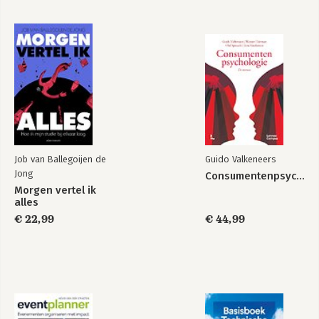
13 Het marketing- en communicatieplan 81
14 Financiën en begroting 93
Bekijk alle boeken
15 Samenwerkingsvormen 111
16 Conclusie van alle voorbereidingen 121
17 Timemanagement en planning 124
18 Strategieën voor je bedrijf 134
19 Kansen zien en omzet genereren 140
20 Klanttevredenheidsonderzoek en omgaan met feedback 148
21 Omgaan met tegenslag en doorzetten 155
22 Het bereiken van je doel 160
23 Succes als marketingtool 166
Job van Ballegoijen de
Guido Valkeneers
24 Special souvenir for you… 170
Jong
Consumentenpsychologie
Morgen vertel ik
Woord van dank 174
alles
Over de auteur 175
€ 22,99
€ 44,99
Index 176