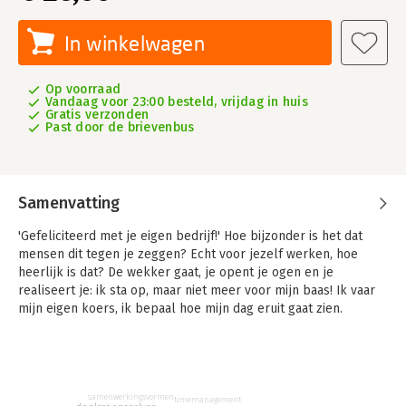
In winkelwagen
Op voorraad
Vandaag voor 23:00 besteld, vrijdag in huis
Gratis verzonden
Past door de brievenbus
Samenvatting
'Gefeliciteerd met je eigen bedrijf!' Hoe bijzonder is het dat
mensen dit tegen je zeggen? Echt voor jezelf werken, hoe
heerlijk is dat? De wekker gaat, je opent je ogen en je
realiseert je: ik sta op, maar niet meer voor mijn baas! Ik vaar
mijn eigen koers, ik bepaal hoe mijn dag eruit gaat zien.
Heerlijk, wat een vrijheid! Wellicht ben je al zover of misschien
twijfel je nog.
Ongeveer een miljoen mensen dromen over het voor zichzelf
beginnen en jaarlijks zetten ruim 100.000 mensen
samenwerkingsvormen
timemanagement