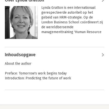
Lynda Gratton is een internationaal 
gerespecteerde autoriteit op het 
gebeid van HRM-strategie. Op de 
London Business School coördineert zij 
de wereldberoemde 
managementtraining 'Human Resource 
Strategy in Transforming Organizations'. 
Gratton ideeën over 
Andere boeken door Lynda Gratton
personeelsstrategie hebben een grote 
invloed op managers wereldwijd. Haar 
Inhoudsopgave
boek 'Zingeving in strategie' is een 
klassieker onder HR-professionals en 
About the author
vormt een belangrijke basis van veel 
lijnmanagers.
Preface: Tomorrow's work begins today
Introduction: Predicting the future of work
Part 1: The forces that will shape your future
1. The five forces
Part 2: The dark side of the default future
2. Fragmentation: a three-minute world
HBR's 10 Must
Redesigning Work