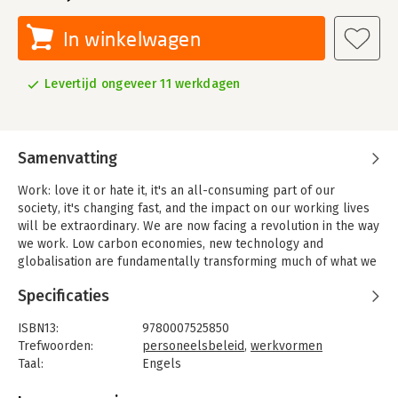
In winkelwagen
Levertijd ongeveer 11 werkdagen
Samenvatting
Work: love it or hate it, it's an all-consuming part of our
society, it's changing fast, and the impact on our working lives
will be extraordinary. We are now facing a revolution in the way
we work. Low carbon economies, new technology and
globalisation are fundamentally transforming much of what we
take for granted.
Specificaties
Middle managers are disappearing. The working week is
collapsing. And now more than ever, our careers are governed
ISBN13:
9780007525850
by global forces.
Trefwoorden:
personeelsbeleid
,
werkvormen
Taal:
Engels
Why will things change so quickly? What will these changes
Bindwijze:
paperback
look like? Who will benefit and who will suffer? How do we